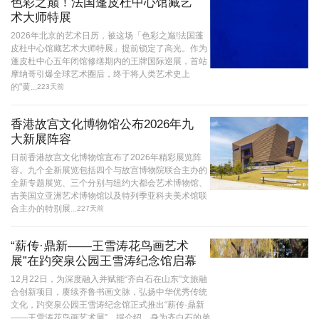
色彩之巅！法国蓬皮杜中心馆藏艺
术大师特展
2026年北京的艺术日历，被这场「色彩之巅!法国蓬
皮杜中心馆藏艺术大师特展」提前锁定了高光。作为
蓬皮杜中心五年闭馆修缮期内的王牌国际巡展，首站
摩纳哥引爆全球艺术圈后，终于将人类艺术史上
的"黄...
223天前
香港故宫文化博物馆公布2026年九
大新展阵容
日前香港故宫文化博物馆宣布了2026年精彩展览阵
容。九个全新展览包括四个与故宫博物院联合主办的
全新专题展览、三个分别与纽约大都会艺术博物馆、
吉美国立亚洲艺术博物馆以及特列季亚科夫美术馆联
合主办的特别展...
227天前
“薪传·鼎新——王雪涛花鸟画艺术
展”在趵突泉公园王雪涛纪念馆启幕
12月22日，为深度融入并赋能“齐白石在山东”文旅融
合创新项目，赓续齐鲁书画文脉，弘扬中华优秀传统
文化，趵突泉公园王雪涛纪念馆正式推出“薪传·鼎新
——王雪涛花鸟画艺术展”。据介绍，身为齐白石的弟