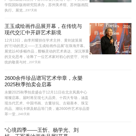
学院国际版画研究院承办，苏州美术馆、苏州版画院
执行。展览...
237天前
王玉成绘画作品展开幕，在传统与
现代交汇中开辟艺术新境
12月13日，由李邦耀担任学术主持、黄剑波策展
的“行动的意义——王玉成绘画作品展”在珠海开幕。
展览以40多幅作品，酣畅灵动的艺术表达、深沉厚重
的文化思考，诠释了一位艺术家对初心的坚守、对传
统的敬畏与对...
237天前
2600余件珍品谱写艺术华章，永樂
2025秋季拍卖会启幕
永樂2025秋季拍卖盛会于12月11日在北京凤凰中心
璀璨启幕。届时将呈现七大品类、十四大专场，涵盖
现当代艺术、中国书画、古董珍玩、古籍善本、珠宝
尚品、潮玩卡牌及邮品等门类，逾2600件艺术珍品荟
萃一堂...
240天前
“心境四季——王忻、杨学光、刘