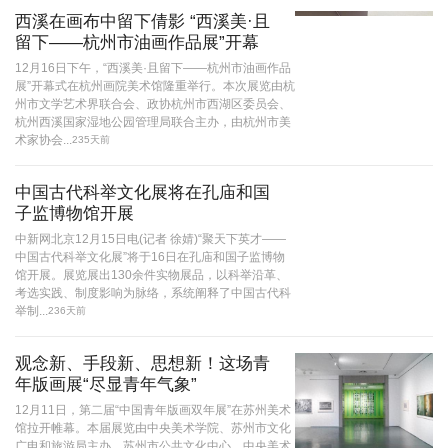
西溪在画布中留下倩影 “西溪美·且
留下——杭州市油画作品展”开幕
12月16日下午，“西溪美·且留下——杭州市油画作品
展”开幕式在杭州画院美术馆隆重举行。本次展览由杭
州市文学艺术界联合会、政协杭州市西湖区委员会、
杭州西溪国家湿地公园管理局联合主办，由杭州市美
术家协会...
235天前
中国古代科举文化展将在孔庙和国
子监博物馆开展
中新网北京12月15日电(记者 徐婧)“聚天下英才——
中国古代科举文化展”将于16日在孔庙和国子监博物
馆开展。展览展出130余件实物展品，以科举沿革、
考选实践、制度影响为脉络，系统阐释了中国古代科
举制...
236天前
观念新、手段新、思想新！这场青
年版画展“尽显青年气象”
12月11日，第二届“中国青年版画双年展”在苏州美术
馆拉开帷幕。本届展览由中央美术学院、苏州市文化
广电和旅游局主办，苏州市公共文化中心、中央美术