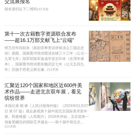
交流展报名
报名请扫以下二维码
157天前
第十一次古籍数字资源联合发布
——超16.1万部文献飞上“云端”
明万历年间刻本《新刻音释旁训评林演义三国志史
传》插图。国家图书馆供图清光绪三十三年（公元一
九零七年）陆军部陆军速成学堂石印本《生理学课
本》。国家图书馆供图东魏武定七年（公元五四九
年）武德于府君义桥石像...
212天前
汇聚近120个国家和地区近600件美
术作品——走进北京双年展，看见
缤纷世界
本报记者 赖 睿《人民日报海外版》（2026年01月07
日 第 07 版）观众参观第十届中国北京国际美术双年
展。郭俊锋摄（人民图片）2026年伊始，北京迎来一
场备受瞩目的国际艺术盛会——第十届中国北京...
213天前