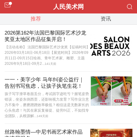
人民美术网
推荐
资讯
2026第162年法国巴黎国际艺术沙龙
奖亚太地区作品征集开启！
【活动名称】 法国巴黎国际艺术沙龙奖【征稿时间】
2026年03月18日-06月18日【展览时间】2026年09
月11日-09月15日绘画、青年艺术家、雕塑、主题
2026年9月18日-09月2...
141天前
一一・美字少年 马年纠姿公益行｜
告别书写焦虑，让孩子执笔生花！
孩子写字潦草卷面丢分，考试因字迹吃亏？握笔姿势
错误，坐姿东倒西歪，还影响视力发育？写作业注意
力不集中，磨磨蹭蹭效率极低？相信这是无数家长的
心头焦虑！与其在家反复催促、徒劳纠正，不如找专
业团队，从根源解...
149天前
丝路翰墨情—中尼书画艺术家作品