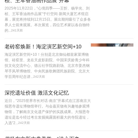
桢、王军香油画作品展”开幕
2025年11月22日，“心境四季——王忻、杨学光、刘
桢、王军香油画作品展”于行空间·新闻大厦艺术馆启
幕，展览将持续到12月15日。展出期间吸引了众多各
界人士前来观展。本次展览，四位艺术家以各自独特
的...
241天前
老砖窑焕新！海淀演艺新空间+10
海淀演艺新空间+10！分别是北京御仙都皇家菜博物
馆、砖窑里、龙在天皮影剧院、中国宋庆龄青少年科
技文化交流中心、德云社学院路剧场、北京市姜杰钢
琴手风琴博物馆、中央民族歌舞团民族剧院、北京大
学百周年纪念讲...
242天前
深挖遗址价值 激活文化记忆
近日，“2025世界市长对话·南京”开幕式在江苏南京大
报恩寺遗址博物馆举行。与会嘉宾饶有兴趣地参观博
物馆，了解南京文化遗产保护的实践成果。大报恩寺
遗址是迄今经过考古发掘揭露面积最大的寺院遗址，
入选“2...
242天前