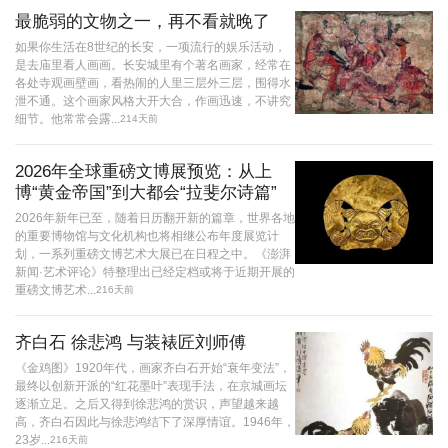
最脆弱的文物之一，再不看就晚了
如果你生活在8世纪的长安，一项流行的娱乐活动，
是去庙里看人画画。长安城里有个著名画家，经常在
各处寺观画壁画，看热闹的人里三层外三层，围得水
泄不通。这个画家风格大开大合，作画迅速，不讲究
细节。他常常会露...
214天前
2026年全球重磅文博展预览：从上
博“黄金帝国”到大都会“拉斐尔诗篇”
2026年新年已至，随着日历翻开新的篇章，世界各地
的重要博物馆与文化机构也将相继公布年度展览计
划，一系列重磅文博艺术大展已在日程之中。《澎湃
新闻·艺术评论》特整理出已经定档或将于近期开展的
重磅文博艺术...
216天前
齐白石 徐悲鸿 与装裱匠刘师傅
《金鸡图》1920年代，画家齐白石开始“衰年变法”，
最终以创新开派的“红花墨叶”表现手法，在京城画坛
逐渐立足。之后又得到徐悲鸿的赏识，声望越来越
高，齐白石因此与徐悲鸿结下了深厚情谊。1946年，
23岁...
216天前