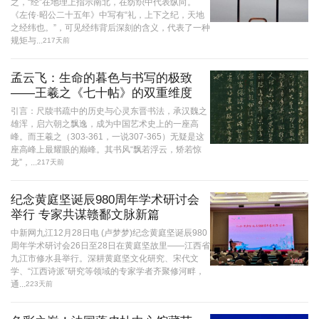
之，“经”在地理上指示南北，在纺织中代表纵向。
《左传·昭公二十五年》中写有“礼，上下之纪，天地
之经纬也。”，可见经纬背后深刻的含义，代表了一种
规矩与...
217天前
孟云飞：生命的暮色与书写的极致
——王羲之《七十帖》的双重维度
引言：尺牍书疏中的历史与心灵东晋书法，承汉魏之
雄浑，启六朝之飘逸，成为中国艺术史上的一座高
峰。而王羲之（303-361，一说307-365）无疑是这
座高峰上最耀眼的巅峰。其书风“飘若浮云，矫若惊
龙”，...
217天前
纪念黄庭坚诞辰980周年学术研讨会
举行 专家共谋赣鄱文脉新篇
中新网九江12月28日电 (卢梦梦)纪念黄庭坚诞辰980
周年学术研讨会26日至28日在黄庭坚故里——江西省
九江市修水县举行。深耕黄庭坚文化研究、宋代文
学、“江西诗派”研究等领域的专家学者齐聚修河畔，
通...
223天前