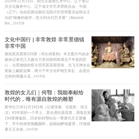
2025年12月15日，由北京嘉德艺术中心、辽宁省公
共文化服务中心、辽宁省文学艺术界联合会、中国
（辽宁）自由贸易试验区沈阳片区管理委员会联合主
办的“镜像的彼岸：意大利当代艺术展”（Beyond
the...
233天前
文化中国行 | 非常敦煌 非常景德镇
非常中国
敦煌莫高窟第328窟（等比例复制）本文图片均由全
媒体记者毛江凡摄当万里丝路明珠遇见千年瓷韵匠
心，当景德镇的窑火照亮莫高窟壁画，当飞天神女在
瓷板上翩跹起舞，两大千年文化IP相互奔赴，会迸出
怎样的璀璨火花...
233天前
敦煌的女儿们｜何鄂：我能奉献给
时代的，唯有源自敦煌的雕塑
新华社兰州12月18日电（记者张睿、任延昕、张玉
洁）63年前的一个早上，晨光洒向莫高窟，洒落在第
194窟佛龛前。25岁的何鄂站在一尊唐代天王塑像
下，手中的画笔饱蘸颜料，如痴如醉地凝望，仔细描
摹天王衣袂...
234天前