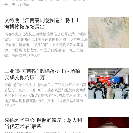
子，王...
227天前
文徵明《江南春词意图卷》将于上
海博物馆东馆展出
南都N视频记者从上海博物馆微信公众号获悉，“明四
家”之一文徵明的《江南春词意图卷》将于明年在上海
博物馆东馆展出。12月23日，上海博物馆发布消息
称，中国历代书法馆、中国历代绘画馆、海上书画
馆、书画特型...
228天前
三亚“封关首拍” 圆满落槌！两场拍
卖成交额均破千万
海南自贸港全岛封关运作首日，三亚文物艺术品拍卖
喜迎“开门红”。12月18日，成都八益与亚美拍卖两家
机构分别于三亚CBD文物艺术中心与海棠湾举槌，两
场拍卖会均取得亮眼成绩。其中，“成都八益&海南...
230天前
嘉德艺术中心“镜像的彼岸：意大利
当代艺术展”启幕