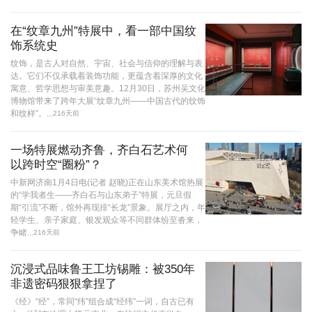
在“纹章九州”特展中，看一部中国纹
饰系统史
纹饰，是古人对自然、宇宙、社会与信仰的理解与表
达。它们不仅承载着装饰功能，更蕴含着深厚的文化
寓意、哲学思想与审美意趣。12月30日，苏州吴文化
博物馆带来了跨年大展“纹章九州——中国古代的纹饰
和纹样”。...
216天前
一场特展燃动齐鲁，齐白石艺术何
以跨时空“圈粉”？
中新网济南1月4日电(记者 赵晓)正在山东美术馆热展
的“学我者生——齐白石与山东弟子”特展，元旦假
期“引流”不断，馆外再现排“长龙”景象。展厅之内，年
轻学生、亲子家庭、银发观众等不同群体纷至沓来，
争睹...
216天前
沉浸式品味鲁王工坊锡雕：被350年
非遗密码狠狠拿捏了
《经》“经”，常同“纬”组合成“经纬”一词，自古已有