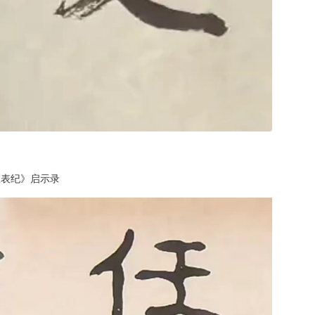
淮表纪》启示录