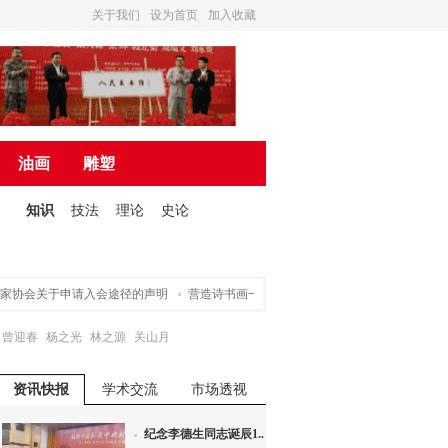
关于我们
设为首页
加入收藏
油画
雕塑
知识
技法
理论
史论
关于申请入会途径的声明
营造诗书画一体的文化氛围 ——“东书房·人民美术馆上线
曾迎春
杨之光
林之源
关山月
资讯快报
学术交流
市场透视
纪念李德生同志诞辰1...