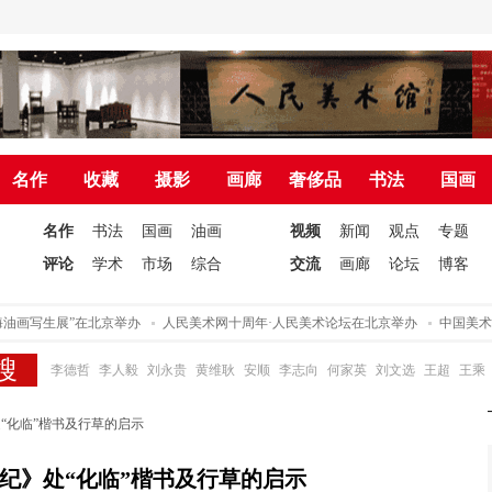
名作
收藏
摄影
画廊
奢侈品
书法
国画
名作
书法
国画
油画
视频
新闻
观点
专题
评论
学术
市场
综合
交流
画廊
论坛
博客
生展”在北京举办
人民美术网十周年·人民美术论坛在北京举办
中国美术家协会
李德哲
李人毅
刘永贵
黄维耿
安顺
李志向
何家英
刘文选
王超
王乘
“化临”楷书及行草的启示
纪》处“化临”楷书及行草的启示