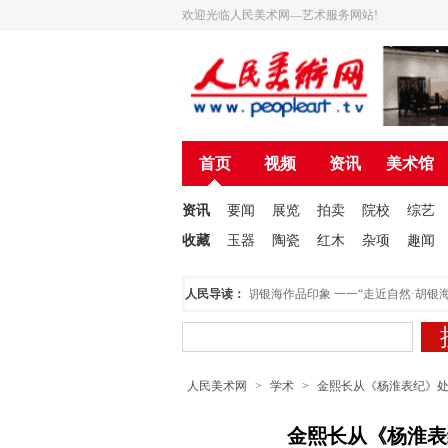
欢迎光临人民美术网—艺术服务网站!
首页
视频
资讯
美术馆
资讯
要闻
展览
拍卖
院校
综艺
收藏
玉器
陶瓷
红木
杂项
趣闻
民美术网托起美好的明天
溢彩天籁·胡银海作品印象 一一“走近自然·胡银海油画写
人民导读：
人民美术网
>
学术
>
金熙长从《杨淮表纪》处
金熙长从《杨淮表