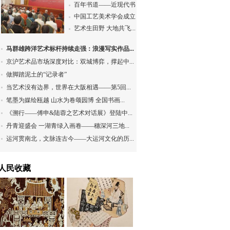
百年书道——近现代书...
中国工艺美术学会成立...
艺术生田野 大地共飞...
马群雄跨洋艺术标杆持续走强：浪漫写实作品...
京沪艺术品市场深度对比：双城博弈，撑起中...
做脚踏泥土的“记录者”
当艺术没有边界，世界在大阪相遇——第5回...
笔墨为媒绘瓯越 山水为卷颂园博 全国书画...
《溯行——傅申&陆蓉之艺术对话展》登陆中...
丹青迎盛会 一湖青绿入画卷——穗深河三地...
运河贯南北，文脉连古今——大运河文化的历...
人民收藏