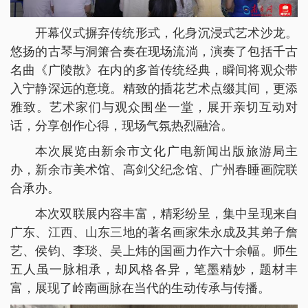
开幕仪式摒弃传统形式，化身沉浸式艺术沙龙。
悠扬的古琴与洞箫合奏在现场流淌，演奏了包括千古
名曲《广陵散》在内的多首传统经典，瞬间将观众带
入宁静深远的意境。精致的插花艺术点缀其间，更添
雅致。艺术家们与观众围坐一堂，展开亲切互动对
话，分享创作心得，现场气氛热烈融洽。
本次展览由新余市文化广电新闻出版旅游局主
办，新余市美术馆、高剑父纪念馆、广州春睡画院联
合承办。
本次双联展内容丰富，精彩纷呈，集中呈现来自
广东、江西、山东三地的著名画家朱永成及其弟子詹
艺、侯钧、李琰、吴上炜的国画力作六十余幅。师生
五人虽一脉相承，却风格各异，笔墨精妙，题材丰
富，展现了岭南画脉在当代的生动传承与传播。