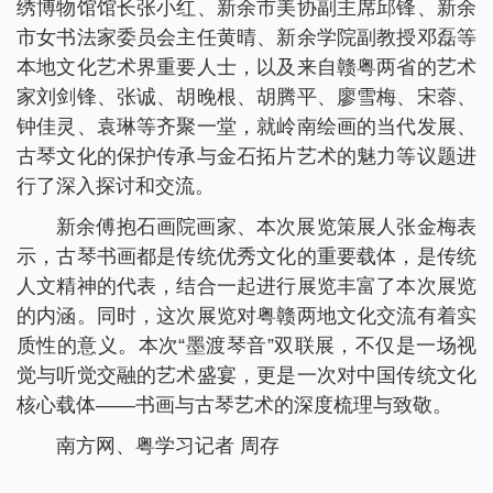
绣博物馆馆长张小红、新余市美协副主席邱锋、新余
市女书法家委员会主任黄晴、新余学院副教授邓磊等
本地文化艺术界重要人士，以及来自赣粤两省的艺术
家刘剑锋、张诚、胡晚根、胡腾平、廖雪梅、宋蓉、
钟佳灵、袁琳等齐聚一堂，就岭南绘画的当代发展、
古琴文化的保护传承与金石拓片艺术的魅力等议题进
行了深入探讨和交流。
新余傅抱石画院画家、本次展览策展人张金梅表
示，古琴书画都是传统优秀文化的重要载体，是传统
人文精神的代表，结合一起进行展览丰富了本次展览
的内涵。同时，这次展览对粤赣两地文化交流有着实
质性的意义。本次“墨渡琴音”双联展，不仅是一场视
觉与听觉交融的艺术盛宴，更是一次对中国传统文化
核心载体——书画与古琴艺术的深度梳理与致敬。
南方网、粤学习记者 周存