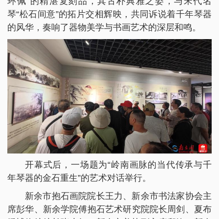
环佩”的精湛复刻品，其古朴典雅之姿，与宋代名
琴“松石间意”的拓片交相辉映，共同诉说着千年琴器
的风华，奏响了器物美学与书画艺术的深层和鸣。
开幕式后，一场题为“岭南画脉的当代传承与千
年琴器的金石重生”的艺术对话举行。
新余市抱石画院院长王力、新余市书法家协会主
席彭华、新余学院傅抱石艺术研究院院长周剑、夏布