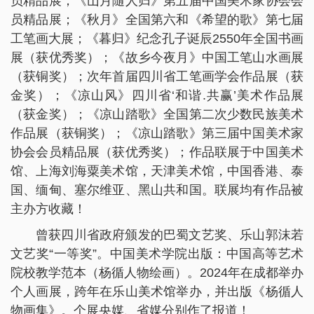
员精品展；《山月隨人归》第五届中国美术家协会会
员精品展；《秋月》全国第六和《希望的歌》第七届
工笔画大展；《暮归》纪念孔子诞辰2550年全国书画
展（获优秀奖）；《故乡今夜月》中国工笔山水画展
（获铜奖）；次年首届四川省工笔画学会作品展（获
金奖）；《凉山风》四川省‘和谐.共赢’美术作品展
（获金奖）；《凉山踏歌》全国第二次少数民族美术
作品展（获铜奖）；《凉山踏歌》第三届中国美术家
协会会员精品展（获优秀奖）；作品联展于中国美术
馆、上海刘海粟美术馆，天津美术馆，中国香港、泰
国、缅甸、塞尔维亚、黑山共和国。联展均有作品被
主办方收藏！
曾获四川省政府颁发的巴蜀文艺奖、乐山郭沫若
文艺奖“一等奖”。中国美术学院出版：中国高等艺术
院校教学范本（杨循人物绘画）。2024年在成都举办
个人画展，跨年在乐山美术馆举办，并出版《杨循人
物画集》。个展央媒、省媒分别作了报道！