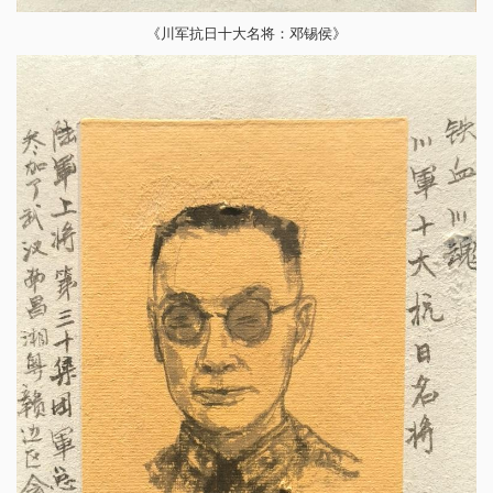
《川军抗日十大名将：邓锡侯》