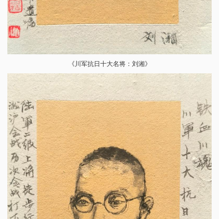
《川军抗日十大名将：刘湘》