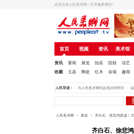
欢迎光临人民美术网—艺术服务网站!
首页
视频
资讯
美术馆
资讯
要闻
展览
拍卖
院校
综艺
收藏
玉器
陶瓷
红木
杂项
趣闻
人民美术创作院揭牌仪式在北京举行
人民导读：
为人民美术网托起美好的明天
溢彩天
人民美术网
>
展览
>
齐白石、徐悲鸿真迹！
齐白石、徐悲鸿