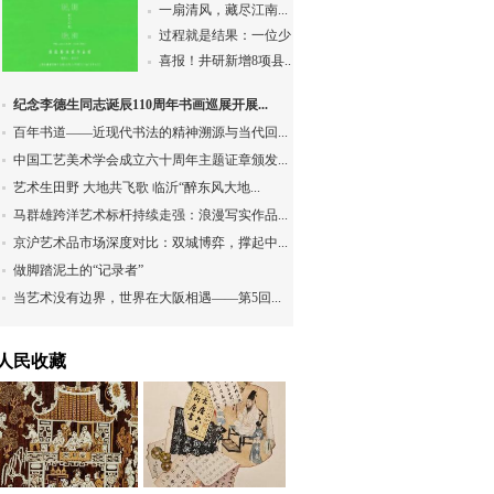
一扇清风，藏尽江南...
过程就是结果：一位少...
喜报！井研新增8项县...
纪念李德生同志诞辰110周年书画巡展开展...
百年书道——近现代书法的精神溯源与当代回...
中国工艺美术学会成立六十周年主题证章颁发...
艺术生田野 大地共飞歌 临沂“醉东风大地...
马群雄跨洋艺术标杆持续走强：浪漫写实作品...
京沪艺术品市场深度对比：双城博弈，撑起中...
做脚踏泥土的“记录者”
当艺术没有边界，世界在大阪相遇——第5回...
人民收藏