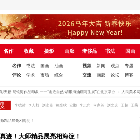
名作
收藏
摄影
画廊
奢侈品
书法
国画
名作
书法
国画
油画
视频
新闻
观点
专题
评论
学术
市场
综合
交流
画廊
论坛
博客
籁·胡银海作品印象 一一“走近自然·胡银海油画写生展”在北京举办
人民美术网十
李德哲
李人毅
刘永贵
黄维耿
安顺
李志向
何家英
刘文选
王超
王乘
大师精品展亮相海淀！
真迹！大师精品展亮相海淀！