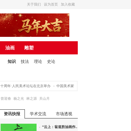
关于我们
设为首页
加入收藏
油画
雕塑
知识
技法
理论
史论
周年·人民美术论坛在北京举办
中国美术家协会关于申请入会途径的声明
营造诗
曾迎春
杨之光
林之源
关山月
资讯快报
学术交流
市场透视
“云上：翁道胜油画作...