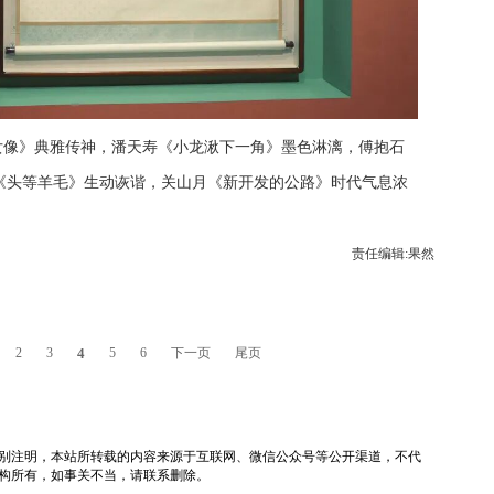
女像》典雅传神，潘天寿《小龙湫下一角》墨色淋漓，傅抱石
《头等羊毛》生动诙谐，关山月《新开发的公路》时代气息浓
责任编辑:果然
2
3
4
5
6
下一页
尾页
tv）除非特别注明，本站所转载的内容来源于互联网、微信公众号等公开渠道，不代
构所有，如事关不当，请联系删除。