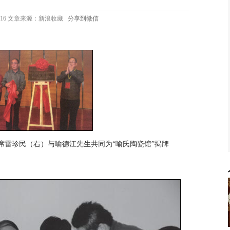
7 13:16 文章来源：新浪收藏
分享到微信
席雷珍民（右）与喻德江先生共同为“喻氏陶瓷馆”揭牌