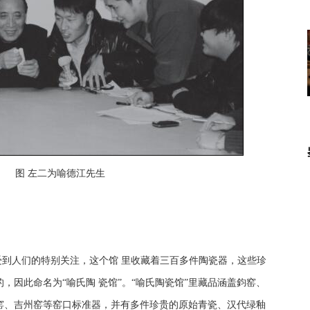
图 左二为喻德江先生
到人们的特别关注，这个馆 里收藏着三百多件陶瓷器，这些珍
，因此命名为“喻氏陶 瓷馆”。“喻氏陶瓷馆”里藏品涵盖鈞窑、
窑、吉州窑等窑口标准器，并有多件珍贵的原始青瓷、汉代绿釉