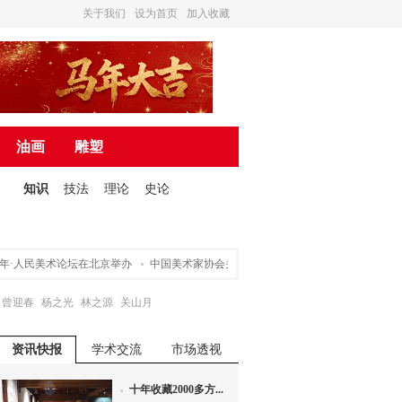
关于我们
设为首页
加入收藏
油画
雕塑
知识
技法
理论
史论
·人民美术论坛在北京举办
中国美术家协会关于申请入会途径的声明
营造诗书画
曾迎春
杨之光
林之源
关山月
资讯快报
学术交流
市场透视
十年收藏2000多方...