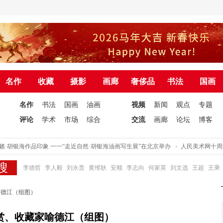
名作
收藏
摄影
画廊
奢侈品
书法
国画
名作
书法
国画
油画
视频
新闻
观点
专题
评论
学术
市场
综合
交流
画廊
论坛
博客
·胡银海作品印象 一一“走近自然·胡银海油画写生展”在北京举办
人民美术网十周年
李德哲
李人毅
刘永贵
黄维耿
安顺
李志向
何家英
刘文选
王超
王乘
喻德江（组图）
赏、收藏家喻德江（组图）