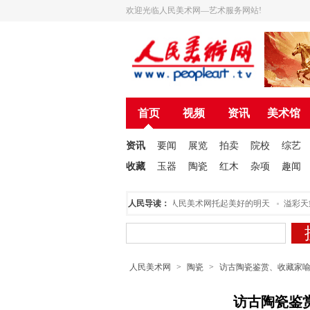
欢迎光临人民美术网—艺术服务网站!
首页
视频
资讯
美术馆
资讯
要闻
展览
拍卖
院校
综艺
收藏
玉器
陶瓷
红木
杂项
趣闻
人民美术创作院揭牌仪式在北京举行
人民导读：
为人民美术网托起美好的明天
溢彩天籁
人民美术网
>
陶瓷
>
访古陶瓷鉴赏、收藏家
访古陶瓷鉴