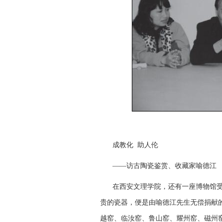
成教化 助人伦
——访古陶瓷鉴赏、收藏家喻德江
在西安文理学院，还有一座博物馆受
贵的瓷器，便是由喻德江先生无偿捐献的
越窑、临汝窑、鲁山窑、耀州窑、磁州