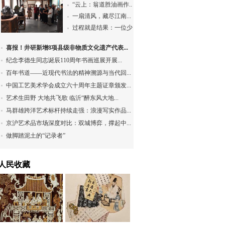
“云上：翁道胜油画作...
一扇清风，藏尽江南...
过程就是结果：一位少...
喜报！井研新增8项县级非物质文化遗产代表...
纪念李德生同志诞辰110周年书画巡展开展...
百年书道——近现代书法的精神溯源与当代回...
中国工艺美术学会成立六十周年主题证章颁发...
艺术生田野 大地共飞歌 临沂“醉东风大地...
马群雄跨洋艺术标杆持续走强：浪漫写实作品...
京沪艺术品市场深度对比：双城博弈，撑起中...
做脚踏泥土的“记录者”
人民收藏