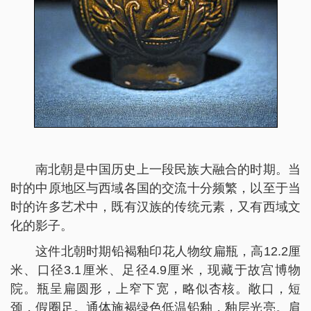
南北朝是中国历史上一段民族大融合的时期。当
时的中原地区与西域各国的交流十分频繁，以至于当
时的许多艺术中，既有汉族的传统元素，又有西域文
化的影子。
这件北朝时期铅褐釉印花人物纹扁瓶，高12.2厘
米、口径3.1厘米、足径4.9厘米，现藏于故宫博物
院。瓶呈扁圆形，上窄下宽，略似杏核。敞口，短
颈，假圈足。通体施褐绿色低温铅釉，釉层光亮。肩