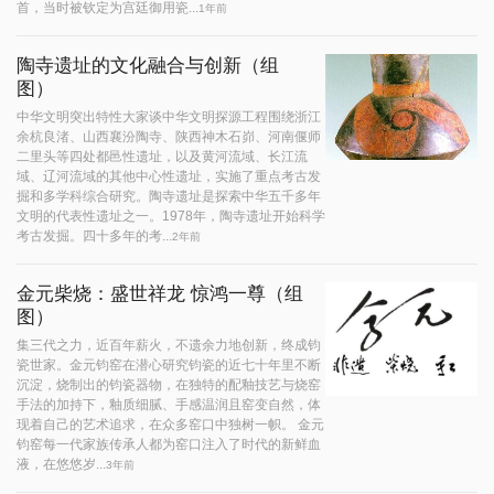
首，当时被钦定为宫廷御用瓷...
1年前
陶寺遗址的文化融合与创新（组
图）
中华文明突出特性大家谈中华文明探源工程围绕浙江
余杭良渚、山西襄汾陶寺、陕西神木石峁、河南偃师
二里头等四处都邑性遗址，以及黄河流域、长江流
域、辽河流域的其他中心性遗址，实施了重点考古发
掘和多学科综合研究。陶寺遗址是探索中华五千多年
文明的代表性遗址之一。1978年，陶寺遗址开始科学
考古发掘。四十多年的考...
2年前
金元柴烧：盛世祥龙 惊鸿一尊（组
图）
集三代之力，近百年薪火，不遗余力地创新，终成钧
瓷世家。金元钧窑在潜心研究钧瓷的近七十年里不断
沉淀，烧制出的钧瓷器物，在独特的配釉技艺与烧窑
手法的加持下，釉质细腻、手感温润且窑变自然，体
现着自己的艺术追求，在众多窑口中独树一帜。 金元
钧窑每一代家族传承人都为窑口注入了时代的新鲜血
液，在悠悠岁...
3年前