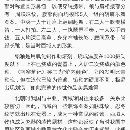
部对称置圆形鼻纽，以便穿绳携带。颈与肩相接部分
有一周联珠纹。腹部两面均模印5人一组的胡腾乐舞
图案。中央一人于莲座上翩翩起舞，右二人一吹奏横
笛，一人打拍。左二人，一执琵琶弹奏，一人双手击
钹。五人均深目高鼻，身穿窄袖长衫，腰间系带，脚
蹬长靴，是当时西域人的形象。
铅釉是用氧化铅作助熔剂，烧成温度在1000摄氏
度以下，上在已烧成的瓷器上，入炉二次烧成的颜色
釉。《南窑笔记》称其为“炉内颜色”。它的发明比青
釉晚，但在汉代已较为普遍。铅釉的硬度不高，极易
出现划痕，如此完整的传世作品实属难得。
北朝时我国与中亚、西域诸国往来较多，关系比
较密切，因此，西域的一些装饰图案如联珠纹、忍冬
纹等就出现在瓷器上，成为一种常见的纹饰，西域人
物也成为瓷器的装饰题材，这些都反映了当时我国中
原地区和西域少数民族文化大融合的历史背景。此瓶