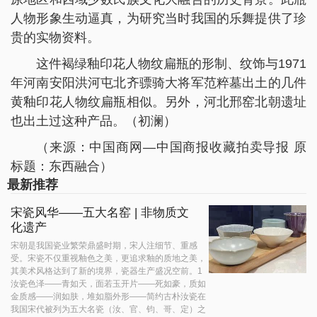
人物形象生动逼真，为研究当时我国的乐舞提供了珍
贵的实物资料。
这件褐绿釉印花人物纹扁瓶的形制、纹饰与1971
年河南安阳洪河屯北齐骠骑大将军范粹墓出土的几件
黄釉印花人物纹扁瓶相似。另外，河北邢窑北朝遗址
也出土过这种产品。（初澜）
（来源：中国商网—中国商报收藏拍卖导报 原
标题：东西融合）
最新推荐
宋瓷风华——五大名窑 | 非物质文
化遗产
宋朝是我国瓷业繁荣鼎盛时期，宋人注细节、重感
受。宋瓷不仅重视釉色之美，更追求釉的质地之美，
其美术风格达到了新的境界，瓷器生产盛况空前。1
汝瓷色泽——青如天，面若玉开片——死如豪，质如
金质感——润如肤，堆如脂外形——简约古朴汝瓷在
我国宋代被列为五大名瓷（汝、官、钧、哥、定）之