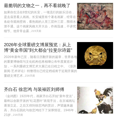
最脆弱的文物之一，再不看就晚了
如果你生活在8世纪的长安，一项流行的娱乐活动，
是去庙里看人画画。长安城里有个著名画家，经常在
各处寺观画壁画，看热闹的人里三层外三层，围得水
泄不通。这个画家风格大开大合，作画迅速，不讲究
细节。他常常会露...
215天前
2026年全球重磅文博展预览：从上
博“黄金帝国”到大都会“拉斐尔诗篇”
2026年新年已至，随着日历翻开新的篇章，世界各地
的重要博物馆与文化机构也将相继公布年度展览计
划，一系列重磅文博艺术大展已在日程之中。《澎湃
新闻·艺术评论》特整理出已经定档或将于近期开展的
重磅文博艺术...
216天前
齐白石 徐悲鸿 与装裱匠刘师傅
《金鸡图》1920年代，画家齐白石开始“衰年变法”，
最终以创新开派的“红花墨叶”表现手法，在京城画坛
逐渐立足。之后又得到徐悲鸿的赏识，声望越来越
高，齐白石因此与徐悲鸿结下了深厚情谊。1946年，
23岁...
216天前