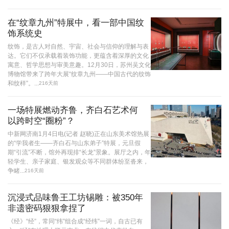
在“纹章九州”特展中，看一部中国纹
饰系统史
纹饰，是古人对自然、宇宙、社会与信仰的理解与表
达。它们不仅承载着装饰功能，更蕴含着深厚的文化
寓意、哲学思想与审美意趣。12月30日，苏州吴文化
博物馆带来了跨年大展“纹章九州——中国古代的纹饰
和纹样”。...
216天前
一场特展燃动齐鲁，齐白石艺术何
以跨时空“圈粉”？
中新网济南1月4日电(记者 赵晓)正在山东美术馆热展
的“学我者生——齐白石与山东弟子”特展，元旦假
期“引流”不断，馆外再现排“长龙”景象。展厅之内，年
轻学生、亲子家庭、银发观众等不同群体纷至沓来，
争睹...
216天前
沉浸式品味鲁王工坊锡雕：被350年
非遗密码狠狠拿捏了
《经》“经”，常同“纬”组合成“经纬”一词，自古已有