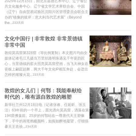
2025年12月15日，由北京嘉德艺术中心、辽宁省公
共文化服务中心、辽宁省文学艺术界联合会、中国
（辽宁）自由贸易试验区沈阳片区管理委员会联合主
办的“镜像的彼岸：意大利当代艺术展”（Beyond
the...
233天前
文化中国行 | 非常敦煌 非常景德镇
非常中国
敦煌莫高窟第328窟（等比例复制）本文图片均由全
媒体记者毛江凡摄当万里丝路明珠遇见千年瓷韵匠
心，当景德镇的窑火照亮莫高窟壁画，当飞天神女在
瓷板上翩跹起舞，两大千年文化IP相互奔赴，会迸出
怎样的璀璨火花...
233天前
敦煌的女儿们｜何鄂：我能奉献给
时代的，唯有源自敦煌的雕塑
新华社兰州12月18日电（记者张睿、任延昕、张玉
洁）63年前的一个早上，晨光洒向莫高窟，洒落在第
194窟佛龛前。25岁的何鄂站在一尊唐代天王塑像
下，手中的画笔饱蘸颜料，如痴如醉地凝望，仔细描
摹天王衣袂...
234天前