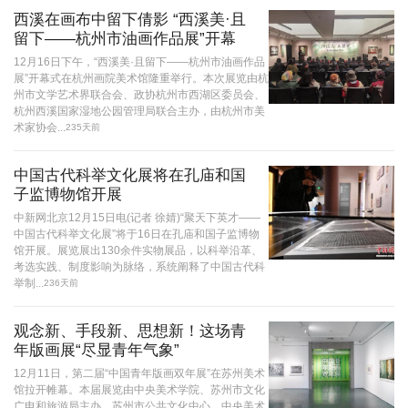
西溪在画布中留下倩影 “西溪美·且
留下——杭州市油画作品展”开幕
12月16日下午，“西溪美·且留下——杭州市油画作品
展”开幕式在杭州画院美术馆隆重举行。本次展览由杭
州市文学艺术界联合会、政协杭州市西湖区委员会、
杭州西溪国家湿地公园管理局联合主办，由杭州市美
术家协会...
235天前
中国古代科举文化展将在孔庙和国
子监博物馆开展
中新网北京12月15日电(记者 徐婧)“聚天下英才——
中国古代科举文化展”将于16日在孔庙和国子监博物
馆开展。展览展出130余件实物展品，以科举沿革、
考选实践、制度影响为脉络，系统阐释了中国古代科
举制...
236天前
观念新、手段新、思想新！这场青
年版画展“尽显青年气象”
12月11日，第二届“中国青年版画双年展”在苏州美术
馆拉开帷幕。本届展览由中央美术学院、苏州市文化
广电和旅游局主办，苏州市公共文化中心、中央美术