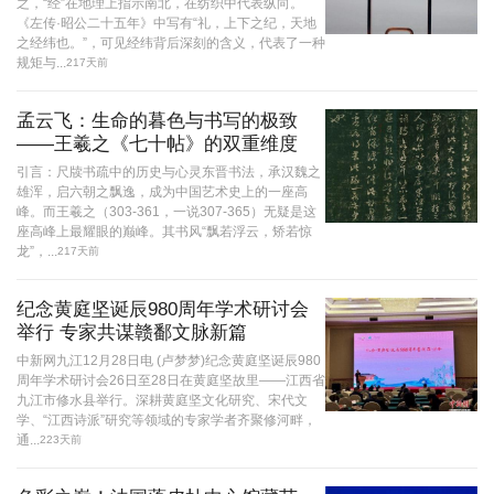
之，“经”在地理上指示南北，在纺织中代表纵向。
《左传·昭公二十五年》中写有“礼，上下之纪，天地
之经纬也。”，可见经纬背后深刻的含义，代表了一种
规矩与...
217天前
孟云飞：生命的暮色与书写的极致
——王羲之《七十帖》的双重维度
引言：尺牍书疏中的历史与心灵东晋书法，承汉魏之
雄浑，启六朝之飘逸，成为中国艺术史上的一座高
峰。而王羲之（303-361，一说307-365）无疑是这
座高峰上最耀眼的巅峰。其书风“飘若浮云，矫若惊
龙”，...
217天前
纪念黄庭坚诞辰980周年学术研讨会
举行 专家共谋赣鄱文脉新篇
中新网九江12月28日电 (卢梦梦)纪念黄庭坚诞辰980
周年学术研讨会26日至28日在黄庭坚故里——江西省
九江市修水县举行。深耕黄庭坚文化研究、宋代文
学、“江西诗派”研究等领域的专家学者齐聚修河畔，
通...
223天前