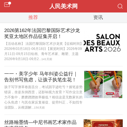
人民美术网
推荐
资讯
2026第162年法国巴黎国际艺术沙龙
奖亚太地区作品征集开启！
【活动名称】 法国巴黎国际艺术沙龙奖【征稿时间】
2026年03月18日-06月18日【展览时间】2026年09
月11日-09月15日绘画、青年艺术家、雕塑、主题
2026年9月18日-09月2...
141天前
一一・美字少年 马年纠姿公益行｜
告别书写焦虑，让孩子执笔生花！
孩子写字潦草卷面丢分，考试因字迹吃亏？握笔姿势
错误，坐姿东倒西歪，还影响视力发育？写作业注意
力不集中，磨磨蹭蹭效率极低？相信这是无数家长的
心头焦虑！与其在家反复催促、徒劳纠正，不如找专
业团队，从根源解...
150天前
丝路翰墨情—中尼书画艺术家作品