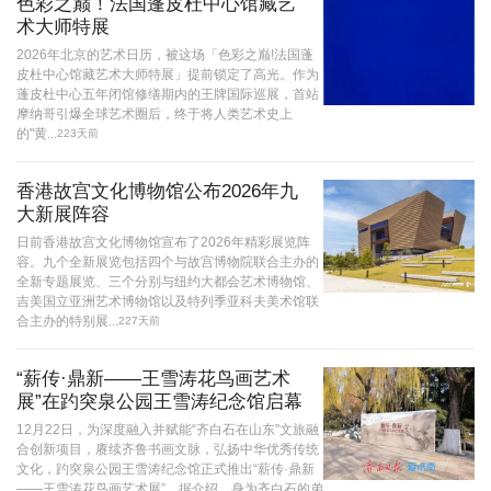
色彩之巅！法国蓬皮杜中心馆藏艺
术大师特展
2026年北京的艺术日历，被这场「色彩之巅!法国蓬
皮杜中心馆藏艺术大师特展」提前锁定了高光。作为
蓬皮杜中心五年闭馆修缮期内的王牌国际巡展，首站
摩纳哥引爆全球艺术圈后，终于将人类艺术史上
的"黄...
223天前
香港故宫文化博物馆公布2026年九
大新展阵容
日前香港故宫文化博物馆宣布了2026年精彩展览阵
容。九个全新展览包括四个与故宫博物院联合主办的
全新专题展览、三个分别与纽约大都会艺术博物馆、
吉美国立亚洲艺术博物馆以及特列季亚科夫美术馆联
合主办的特别展...
227天前
“薪传·鼎新——王雪涛花鸟画艺术
展”在趵突泉公园王雪涛纪念馆启幕
12月22日，为深度融入并赋能“齐白石在山东”文旅融
合创新项目，赓续齐鲁书画文脉，弘扬中华优秀传统
文化，趵突泉公园王雪涛纪念馆正式推出“薪传·鼎新
——王雪涛花鸟画艺术展”。据介绍，身为齐白石的弟