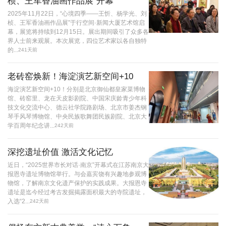
桢、王军香油画作品展”开幕
2025年11月22日，“心境四季——王忻、杨学光、刘
桢、王军香油画作品展”于行空间·新闻大厦艺术馆启
幕，展览将持续到12月15日。展出期间吸引了众多各
界人士前来观展。本次展览，四位艺术家以各自独特
的...
241天前
老砖窑焕新！海淀演艺新空间+10
海淀演艺新空间+10！分别是北京御仙都皇家菜博物
馆、砖窑里、龙在天皮影剧院、中国宋庆龄青少年科
技文化交流中心、德云社学院路剧场、北京市姜杰钢
琴手风琴博物馆、中央民族歌舞团民族剧院、北京大
学百周年纪念讲...
242天前
深挖遗址价值 激活文化记忆
近日，“2025世界市长对话·南京”开幕式在江苏南京大
报恩寺遗址博物馆举行。与会嘉宾饶有兴趣地参观博
物馆，了解南京文化遗产保护的实践成果。大报恩寺
遗址是迄今经过考古发掘揭露面积最大的寺院遗址，
入选“2...
242天前