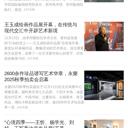
学院国际版画研究院承办，苏州美术馆、苏州版画院
执行。展览...
237天前
王玉成绘画作品展开幕，在传统与
现代交汇中开辟艺术新境
12月13日，由李邦耀担任学术主持、黄剑波策展
的“行动的意义——王玉成绘画作品展”在珠海开幕。
展览以40多幅作品，酣畅灵动的艺术表达、深沉厚重
的文化思考，诠释了一位艺术家对初心的坚守、对传
统的敬畏与对...
237天前
2600余件珍品谱写艺术华章，永樂
2025秋季拍卖会启幕
永樂2025秋季拍卖盛会于12月11日在北京凤凰中心
璀璨启幕。届时将呈现七大品类、十四大专场，涵盖
现当代艺术、中国书画、古董珍玩、古籍善本、珠宝
尚品、潮玩卡牌及邮品等门类，逾2600件艺术珍品荟
萃一堂...
240天前
“心境四季——王忻、杨学光、刘