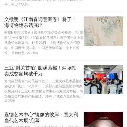
子，王...
227天前
文徵明《江南春词意图卷》将于上
海博物馆东馆展出
南都N视频记者从上海博物馆微信公众号获悉，“明四
家”之一文徵明的《江南春词意图卷》将于明年在上海
博物馆东馆展出。12月23日，上海博物馆发布消息
称，中国历代书法馆、中国历代绘画馆、海上书画
馆、书画特型...
228天前
三亚“封关首拍” 圆满落槌！两场拍
卖成交额均破千万
海南自贸港全岛封关运作首日，三亚文物艺术品拍卖
喜迎“开门红”。12月18日，成都八益与亚美拍卖两家
机构分别于三亚CBD文物艺术中心与海棠湾举槌，两
场拍卖会均取得亮眼成绩。其中，“成都八益&海南...
230天前
嘉德艺术中心“镜像的彼岸：意大利
当代艺术展”启幕