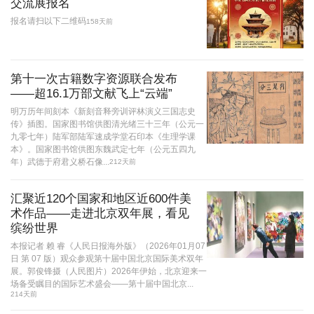
交流展报名
报名请扫以下二维码
158天前
第十一次古籍数字资源联合发布
——超16.1万部文献飞上“云端”
明万历年间刻本《新刻音释旁训评林演义三国志史
传》插图。国家图书馆供图清光绪三十三年（公元一
九零七年）陆军部陆军速成学堂石印本《生理学课
本》。国家图书馆供图东魏武定七年（公元五四九
年）武德于府君义桥石像...
212天前
汇聚近120个国家和地区近600件美
术作品——走进北京双年展，看见
缤纷世界
本报记者 赖 睿《人民日报海外版》（2026年01月07
日 第 07 版）观众参观第十届中国北京国际美术双年
展。郭俊锋摄（人民图片）2026年伊始，北京迎来一
场备受瞩目的国际艺术盛会——第十届中国北京...
214天前