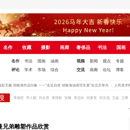
名作
收藏
摄影
画廊
奢侈品
书法
国画
名作
书法
国画
油画
视频
新闻
观点
专题
评论
学术
市场
综合
交流
画廊
论坛
博客
彩天籁·胡银海作品印象 一一“走近自然·胡银海油画写生展”在北京举办
人民美术网
李德哲
李人毅
刘永贵
黄维耿
安顺
李志向
何家英
刘文选
王超
王乘
赏
曼兄弟雕塑作品欣赏