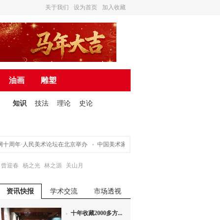
关于我们
设为首页
加入收藏
油画
雕塑
知识
技法
理论
史论
十周年·人民美术论坛在北京举办
中国美术家协会关于申请入会途径的声明
营造
曾迎春
杨之光
林之源
关山月
资讯快报
学术交流
市场透视
十年收藏2000多方...