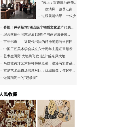
“云上：翁道胜油画作...
一扇清风，藏尽江南...
过程就是结果：一位少...
喜报！井研新增8项县级非物质文化遗产代表...
纪念李德生同志诞辰110周年书画巡展开展...
百年书道——近现代书法的精神溯源与当代回...
中国工艺美术学会成立六十周年主题证章颁发...
艺术生田野 大地共飞歌 临沂“醉东风大地...
马群雄跨洋艺术标杆持续走强：浪漫写实作品...
京沪艺术品市场深度对比：双城博弈，撑起中...
做脚踏泥土的“记录者”
人民收藏