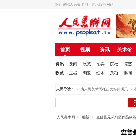
欢迎光临人民美术网—艺术服务网站!
首页
视频
资讯
美术馆
资讯
要闻
展览
拍卖
院校
综艺
收藏
玉器
陶瓷
红木
杂项
趣闻
人民美术创作院揭牌仪式在北京举行
人民导读：
为人民美术网托起美好的明天
溢
人民美术网
>
雕塑
>
查普曼兄弟雕塑作品欣
查普