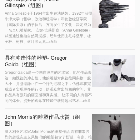
Gillespie（组图）
Anna Gillespie于1964年出生在法纳姆。1992年获得
牛津大学（哲学，政治和经济学）和伦敦经济学院
（国际关系）的学位后，方向发生了变化，决定成为
一名全职雕塑家。 安娜·吉莱斯皮（Anna Gillespie）
试图通过重拾自然沉浸感，经常使用山毛榉坚果、橡
子杯、树枝、树叶等元素...
4年前
具有冲击性的雕塑- Gregor
Gaida（组图）
Gregor Gaida是一位来自波兰的艺术家，他的作品表
达一如既往的冲击性，他的雕塑对象往往同实物一般
大小，并凝结静止在一个行为过程之中，仿佛即将完
成或者实现更多的行动，给观众留出想象的空间。其
作品具有强烈的画面感和真实感。 让不同的人有着不
同的体会。提升的观念在转译中获得超出艺术...
4年前
John Morris的雕塑作品欣赏（组
图）
澳大利亚艺术家John Morris的雕塑作品 具有非常强
烈的超现实主义风格 他的雕塑包含了怪诞、夸张、唯