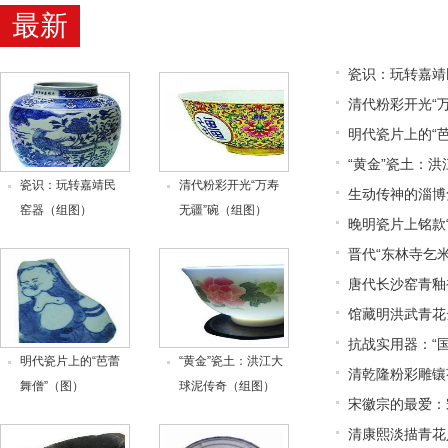
最新
瓷识：玩转嘉靖
清代粉彩开光“
明代瓷片上的“
“黄金”瓷土：
瓷识：玩转嘉靖民
清代粉彩开光“万寿
生动传神的淄博
窑器（组图）
无疆”碗（组图）
晚明瓷片上铭款
晋代“东林寺乞
唐代长沙窑青釉
馆藏明洪武青花
抗战实用器：“国
明代瓷片上的“芭蕾
“黄金”瓷土：洪江大
清乾隆粉彩雕镶
舞僧”（图）
球泥传奇（组图）
宋徽宗的最爱：
清康熙淡描青花