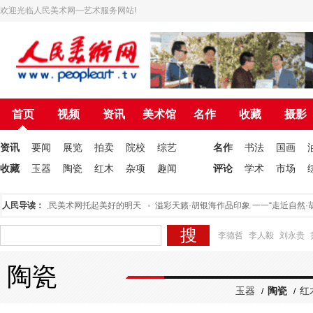
欢迎光临人民美术网—艺术服务网站!
首页
视频
资讯
美术馆
名作
收藏
摄影
资讯
要闻
展览
拍卖
院校
综艺
名作
书法
国画
收藏
玉器
陶瓷
红木
杂项
趣闻
评论
学术
市场
举行
人民导读：
为人民美术网托起美好的明天
溢彩天籁·胡银海作品印象 一一“走近自然·
李德哲
李人毅
刘永贵
陶瓷
玉器
陶瓷
红
/
/