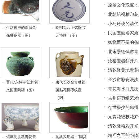
原始文化瑰宝：
北朝铅褐釉印花
小巧玲珑的清代
生动传神的淄博兔
晚明瓷片上铭款“文
民国瓷画名家余
毫釉瓷器（图）
元”探析（图）
妖娆而不俗的茶
北宋景德镇窑青
汝窑瓷器斜开片
清乾隆黄地青花
长沙窑彩瓷漫步
晋代“东林寺乞米”铭
唐代长沙窑青釉褐
青花海水白龙纹
文国宝陶罐（图）
斑贴花椰枣纹壶
（图）
吉州窑剪纸艺术
存世极少的磁州
元青花缠枝花卉
清乾隆粉彩开光
精巧之至的“清
馆藏明洪武青花云
抗战实用器：“国货