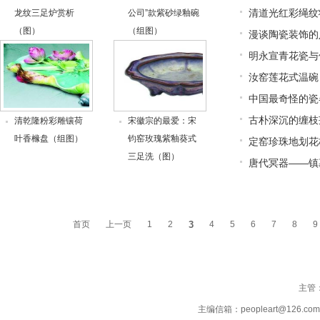
清道光红彩绳纹
龙纹三足炉赏析
公司”款紫砂绿釉碗
（图）
（组图）
漫谈陶瓷装饰的
明永宣青花瓷与
汝窑莲花式温碗
中国最奇怪的瓷
古朴深沉的缠枝
清乾隆粉彩雕镶荷
宋徽宗的最爱：宋
叶香橼盘（组图）
钧窑玫瑰紫釉葵式
定窑珍珠地划花
三足洗（图）
唐代冥器——镇
首页
上一页
1
2
3
4
5
6
7
8
9
主管
主编信箱：peopleart@126.co