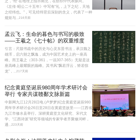
之，“经”在地理上指示南北，在纺织中代表纵向。
《左传·昭公二十五年》中写有“礼，上下之纪，天地
之经纬也。”，可见经纬背后深刻的含义，代表了一种
规矩与...
216天前
孟云飞：生命的暮色与书写的极致
——王羲之《七十帖》的双重维度
引言：尺牍书疏中的历史与心灵东晋书法，承汉魏之
雄浑，启六朝之飘逸，成为中国艺术史上的一座高
峰。而王羲之（303-361，一说307-365）无疑是这
座高峰上最耀眼的巅峰。其书风“飘若浮云，矫若惊
龙”，...
217天前
纪念黄庭坚诞辰980周年学术研讨会
举行 专家共谋赣鄱文脉新篇
中新网九江12月28日电 (卢梦梦)纪念黄庭坚诞辰980
周年学术研讨会26日至28日在黄庭坚故里——江西省
九江市修水县举行。深耕黄庭坚文化研究、宋代文
学、“江西诗派”研究等领域的专家学者齐聚修河畔，
通...
223天前