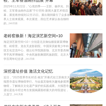
桢、王军香油画作品展”开幕
2025年11月22日，“心境四季——王忻、杨学光、刘
桢、王军香油画作品展”于行空间·新闻大厦艺术馆启
幕，展览将持续到12月15日。展出期间吸引了众多各
界人士前来观展。本次展览，四位艺术家以各自独特
的...
240天前
老砖窑焕新！海淀演艺新空间+10
海淀演艺新空间+10！分别是北京御仙都皇家菜博物
馆、砖窑里、龙在天皮影剧院、中国宋庆龄青少年科
技文化交流中心、德云社学院路剧场、北京市姜杰钢
琴手风琴博物馆、中央民族歌舞团民族剧院、北京大
学百周年纪念讲...
241天前
深挖遗址价值 激活文化记忆
近日，“2025世界市长对话·南京”开幕式在江苏南京大
报恩寺遗址博物馆举行。与会嘉宾饶有兴趣地参观博
物馆，了解南京文化遗产保护的实践成果。大报恩寺
遗址是迄今经过考古发掘揭露面积最大的寺院遗址，
入选“2...
241天前