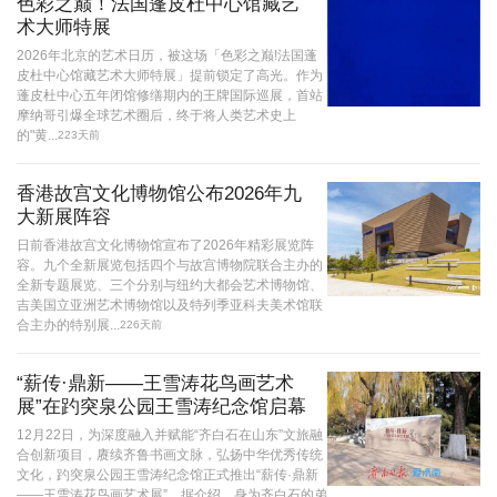
色彩之巅！法国蓬皮杜中心馆藏艺
术大师特展
2026年北京的艺术日历，被这场「色彩之巅!法国蓬
皮杜中心馆藏艺术大师特展」提前锁定了高光。作为
蓬皮杜中心五年闭馆修缮期内的王牌国际巡展，首站
摩纳哥引爆全球艺术圈后，终于将人类艺术史上
的"黄...
223天前
香港故宫文化博物馆公布2026年九
大新展阵容
日前香港故宫文化博物馆宣布了2026年精彩展览阵
容。九个全新展览包括四个与故宫博物院联合主办的
全新专题展览、三个分别与纽约大都会艺术博物馆、
吉美国立亚洲艺术博物馆以及特列季亚科夫美术馆联
合主办的特别展...
226天前
“薪传·鼎新——王雪涛花鸟画艺术
展”在趵突泉公园王雪涛纪念馆启幕
12月22日，为深度融入并赋能“齐白石在山东”文旅融
合创新项目，赓续齐鲁书画文脉，弘扬中华优秀传统
文化，趵突泉公园王雪涛纪念馆正式推出“薪传·鼎新
——王雪涛花鸟画艺术展”。据介绍，身为齐白石的弟