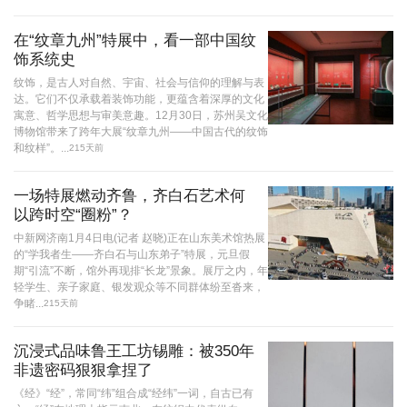
在“纹章九州”特展中，看一部中国纹
饰系统史
纹饰，是古人对自然、宇宙、社会与信仰的理解与表
达。它们不仅承载着装饰功能，更蕴含着深厚的文化
寓意、哲学思想与审美意趣。12月30日，苏州吴文化
博物馆带来了跨年大展“纹章九州——中国古代的纹饰
和纹样”。...
215天前
一场特展燃动齐鲁，齐白石艺术何
以跨时空“圈粉”？
中新网济南1月4日电(记者 赵晓)正在山东美术馆热展
的“学我者生——齐白石与山东弟子”特展，元旦假
期“引流”不断，馆外再现排“长龙”景象。展厅之内，年
轻学生、亲子家庭、银发观众等不同群体纷至沓来，
争睹...
215天前
沉浸式品味鲁王工坊锡雕：被350年
非遗密码狠狠拿捏了
《经》“经”，常同“纬”组合成“经纬”一词，自古已有