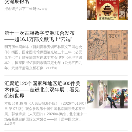
交流展报名
报名请扫以下二维码
157天前
第十一次古籍数字资源联合发布
——超16.1万部文献飞上“云端”
明万历年间刻本《新刻音释旁训评林演义三国志史
传》插图。国家图书馆供图清光绪三十三年（公元一
九零七年）陆军部陆军速成学堂石印本《生理学课
本》。国家图书馆供图东魏武定七年（公元五四九
年）武德于府君义桥石像...
211天前
汇聚近120个国家和地区近600件美
术作品——走进北京双年展，看见
缤纷世界
本报记者 赖 睿《人民日报海外版》（2026年01月07
日 第 07 版）观众参观第十届中国北京国际美术双年
展。郭俊锋摄（人民图片）2026年伊始，北京迎来一
场备受瞩目的国际艺术盛会——第十届中国北京...
213天前