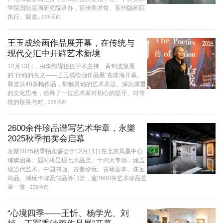
学院国际版画研究院承办，苏州美术馆、苏州版画院
执行。展览...
236天前
王玉成绘画作品展开幕，在传统与
现代交汇中开辟艺术新境
12月13日，由李邦耀担任学术主持、黄剑波策展
的“行动的意义——王玉成绘画作品展”在珠海开幕。
展览以40多幅作品，酣畅灵动的艺术表达、深沉厚重
的文化思考，诠释了一位艺术家对初心的坚守、对传
统的敬畏与对...
236天前
2600余件珍品谱写艺术华章，永樂
2025秋季拍卖会启幕
永樂2025秋季拍卖盛会于12月11日在北京凤凰中心
璀璨启幕。届时将呈现七大品类、十四大专场，涵盖
现当代艺术、中国书画、古董珍玩、古籍善本、珠宝
尚品、潮玩卡牌及邮品等门类，逾2600件艺术珍品荟
萃一堂...
239天前
“心境四季——王忻、杨学光、刘