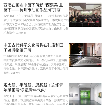
西溪在画布中留下倩影 “西溪美·且
留下——杭州市油画作品展”开幕
12月16日下午，“西溪美·且留下——杭州市油画作品
展”开幕式在杭州画院美术馆隆重举行。本次展览由杭
州市文学艺术界联合会、政协杭州市西湖区委员会、
杭州西溪国家湿地公园管理局联合主办，由杭州市美
术家协会...
234天前
中国古代科举文化展将在孔庙和国
子监博物馆开展
中新网北京12月15日电(记者 徐婧)“聚天下英才——
中国古代科举文化展”将于16日在孔庙和国子监博物
馆开展。展览展出130余件实物展品，以科举沿革、
考选实践、制度影响为脉络，系统阐释了中国古代科
举制...
235天前
观念新、手段新、思想新！这场青
年版画展“尽显青年气象”
12月11日，第二届“中国青年版画双年展”在苏州美术
馆拉开帷幕。本届展览由中央美术学院、苏州市文化
广电和旅游局主办，苏州市公共文化中心、中央美术