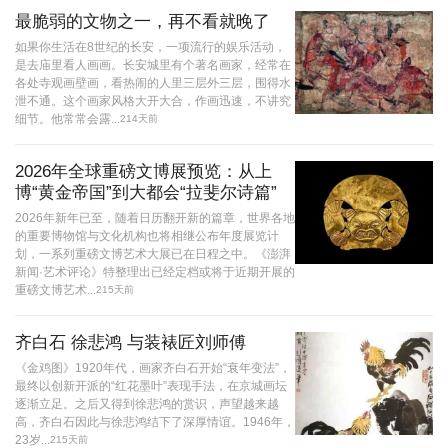
最脆弱的文物之一，再不看就晚了
如果你生活在8世纪的长安，一项流行的娱乐活动，
是去庙里看人画画。长安城里有个著名画家，经常在
各处寺观画壁画，看热闹的人里三层外三层，围得水
泄不通。这个画家风格大开大合，作画迅速，不讲究
细节。他常常会露...
214天前
2026年全球重磅文博展预览：从上
博“黄金帝国”到大都会“拉斐尔诗篇”
2026年新年已至，随着日历翻开新的篇章，世界各地
的重要博物馆与文化机构也将相继公布年度展览计
划，一系列重磅文博艺术大展已在日程之中。《澎湃
新闻·艺术评论》特整理出已经定档或将于近期开展的
重磅文博艺术...
215天前
齐白石 徐悲鸿 与装裱匠刘师傅
《金鸡图》1920年代，画家齐白石开始“衰年变法”，
最终以创新开派的“红花墨叶”表现手法，在京城画坛
逐渐立足。之后又得到徐悲鸿的赏识，声望越来越
高，齐白石因此与徐悲鸿结下了深厚情谊。1946年，
23岁...
215天前