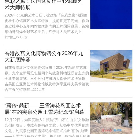
色彩之巅！法国蓬皮杜中心馆藏艺
术大师特展
2026年北京的艺术日历，被这场「色彩之巅!法国蓬
皮杜中心馆藏艺术大师特展」提前锁定了高光。作为
蓬皮杜中心五年闭馆修缮期内的王牌国际巡展，首站
摩纳哥引爆全球艺术圈后，终于将人类艺术史上
的"黄...
221天前
香港故宫文化博物馆公布2026年九
大新展阵容
日前香港故宫文化博物馆宣布了2026年精彩展览阵
容。九个全新展览包括四个与故宫博物院联合主办的
全新专题展览、三个分别与纽约大都会艺术博物馆、
吉美国立亚洲艺术博物馆以及特列季亚科夫美术馆联
合主办的特别展...
225天前
“薪传·鼎新——王雪涛花鸟画艺术
展”在趵突泉公园王雪涛纪念馆启幕
12月22日，为深度融入并赋能“齐白石在山东”文旅融
合创新项目，赓续齐鲁书画文脉，弘扬中华优秀传统
文化，趵突泉公园王雪涛纪念馆正式推出“薪传·鼎新
——王雪涛花鸟画艺术展”。据介绍，身为齐白石的弟