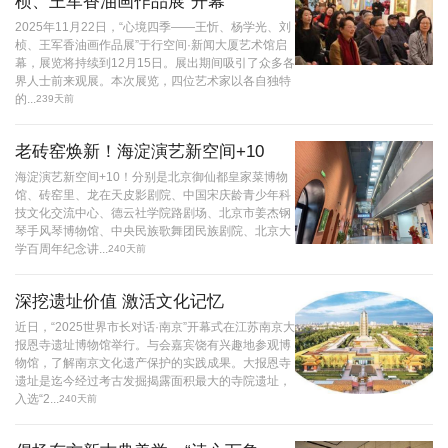
桢、王军香油画作品展”开幕
2025年11月22日，“心境四季——王忻、杨学光、刘
桢、王军香油画作品展”于行空间·新闻大厦艺术馆启
幕，展览将持续到12月15日。展出期间吸引了众多各
界人士前来观展。本次展览，四位艺术家以各自独特
的...
239天前
老砖窑焕新！海淀演艺新空间+10
海淀演艺新空间+10！分别是北京御仙都皇家菜博物
馆、砖窑里、龙在天皮影剧院、中国宋庆龄青少年科
技文化交流中心、德云社学院路剧场、北京市姜杰钢
琴手风琴博物馆、中央民族歌舞团民族剧院、北京大
学百周年纪念讲...
240天前
深挖遗址价值 激活文化记忆
近日，“2025世界市长对话·南京”开幕式在江苏南京大
报恩寺遗址博物馆举行。与会嘉宾饶有兴趣地参观博
物馆，了解南京文化遗产保护的实践成果。大报恩寺
遗址是迄今经过考古发掘揭露面积最大的寺院遗址，
入选“2...
240天前