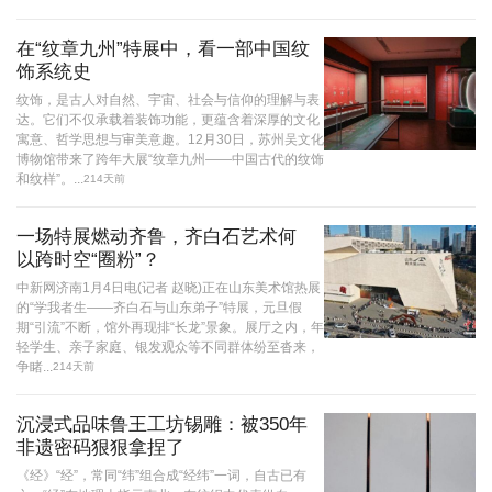
在“纹章九州”特展中，看一部中国纹
饰系统史
纹饰，是古人对自然、宇宙、社会与信仰的理解与表
达。它们不仅承载着装饰功能，更蕴含着深厚的文化
寓意、哲学思想与审美意趣。12月30日，苏州吴文化
博物馆带来了跨年大展“纹章九州——中国古代的纹饰
和纹样”。...
214天前
一场特展燃动齐鲁，齐白石艺术何
以跨时空“圈粉”？
中新网济南1月4日电(记者 赵晓)正在山东美术馆热展
的“学我者生——齐白石与山东弟子”特展，元旦假
期“引流”不断，馆外再现排“长龙”景象。展厅之内，年
轻学生、亲子家庭、银发观众等不同群体纷至沓来，
争睹...
214天前
沉浸式品味鲁王工坊锡雕：被350年
非遗密码狠狠拿捏了
《经》“经”，常同“纬”组合成“经纬”一词，自古已有