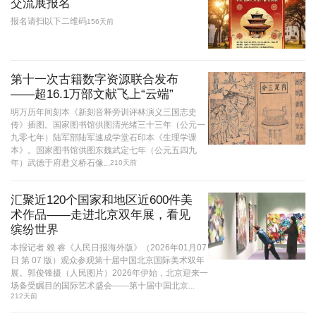
交流展报名
报名请扫以下二维码
156天前
第十一次古籍数字资源联合发布
——超16.1万部文献飞上“云端”
明万历年间刻本《新刻音释旁训评林演义三国志史
传》插图。国家图书馆供图清光绪三十三年（公元一
九零七年）陆军部陆军速成学堂石印本《生理学课
本》。国家图书馆供图东魏武定七年（公元五四九
年）武德于府君义桥石像...
210天前
汇聚近120个国家和地区近600件美
术作品——走进北京双年展，看见
缤纷世界
本报记者 赖 睿《人民日报海外版》（2026年01月07
日 第 07 版）观众参观第十届中国北京国际美术双年
展。郭俊锋摄（人民图片）2026年伊始，北京迎来一
场备受瞩目的国际艺术盛会——第十届中国北京...
212天前