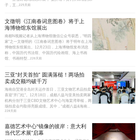
子，王...
225天前
文徵明《江南春词意图卷》将于上
海博物馆东馆展出
南都N视频记者从上海博物馆微信公众号获悉，“明四
家”之一文徵明的《江南春词意图卷》将于明年在上海
博物馆东馆展出。12月23日，上海博物馆发布消息
称，中国历代书法馆、中国历代绘画馆、海上书画
馆、书画特型...
226天前
三亚“封关首拍” 圆满落槌！两场拍
卖成交额均破千万
海南自贸港全岛封关运作首日，三亚文物艺术品拍卖
喜迎“开门红”。12月18日，成都八益与亚美拍卖两家
机构分别于三亚CBD文物艺术中心与海棠湾举槌，两
场拍卖会均取得亮眼成绩。其中，“成都八益&海南...
228天前
嘉德艺术中心“镜像的彼岸：意大利
当代艺术展”启幕