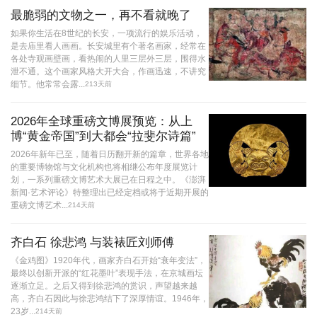
最脆弱的文物之一，再不看就晚了
如果你生活在8世纪的长安，一项流行的娱乐活动，
是去庙里看人画画。长安城里有个著名画家，经常在
各处寺观画壁画，看热闹的人里三层外三层，围得水
泄不通。这个画家风格大开大合，作画迅速，不讲究
细节。他常常会露...
213天前
2026年全球重磅文博展预览：从上
博“黄金帝国”到大都会“拉斐尔诗篇”
2026年新年已至，随着日历翻开新的篇章，世界各地
的重要博物馆与文化机构也将相继公布年度展览计
划，一系列重磅文博艺术大展已在日程之中。《澎湃
新闻·艺术评论》特整理出已经定档或将于近期开展的
重磅文博艺术...
214天前
齐白石 徐悲鸿 与装裱匠刘师傅
《金鸡图》1920年代，画家齐白石开始“衰年变法”，
最终以创新开派的“红花墨叶”表现手法，在京城画坛
逐渐立足。之后又得到徐悲鸿的赏识，声望越来越
高，齐白石因此与徐悲鸿结下了深厚情谊。1946年，
23岁...
214天前