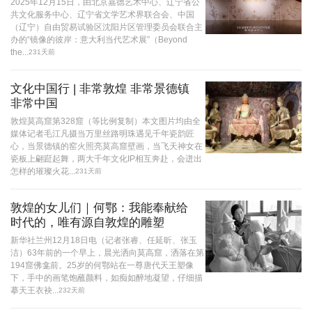
2025年12月15日，由北京嘉德艺术中心、辽宁省公
共文化服务中心、辽宁省文学艺术界联合会、中国
（辽宁）自由贸易试验区沈阳片区管理委员会联合主
办的“镜像的彼岸：意大利当代艺术展”（Beyond
the...
231天前
文化中国行 | 非常敦煌 非常景德镇
非常中国
敦煌莫高窟第328窟（等比例复制）本文图片均由全
媒体记者毛江凡摄当万里丝路明珠遇见千年瓷韵匠
心，当景德镇的窑火照亮莫高窟壁画，当飞天神女在
瓷板上翩跹起舞，两大千年文化IP相互奔赴，会迸出
怎样的璀璨火花...
231天前
敦煌的女儿们｜何鄂：我能奉献给
时代的，唯有源自敦煌的雕塑
新华社兰州12月18日电（记者张睿、任延昕、张玉
洁）63年前的一个早上，晨光洒向莫高窟，洒落在第
194窟佛龛前。25岁的何鄂站在一尊唐代天王塑像
下，手中的画笔饱蘸颜料，如痴如醉地凝望，仔细描
摹天王衣袂...
232天前