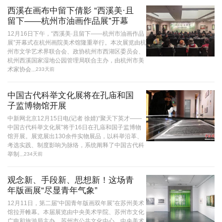
西溪在画布中留下倩影 “西溪美·且
留下——杭州市油画作品展”开幕
12月16日下午，“西溪美·且留下——杭州市油画作品
展”开幕式在杭州画院美术馆隆重举行。本次展览由杭
州市文学艺术界联合会、政协杭州市西湖区委员会、
杭州西溪国家湿地公园管理局联合主办，由杭州市美
术家协会...
233天前
中国古代科举文化展将在孔庙和国
子监博物馆开展
中新网北京12月15日电(记者 徐婧)“聚天下英才——
中国古代科举文化展”将于16日在孔庙和国子监博物
馆开展。展览展出130余件实物展品，以科举沿革、
考选实践、制度影响为脉络，系统阐释了中国古代科
举制...
234天前
观念新、手段新、思想新！这场青
年版画展“尽显青年气象”
12月11日，第二届“中国青年版画双年展”在苏州美术
馆拉开帷幕。本届展览由中央美术学院、苏州市文化
广电和旅游局主办，苏州市公共文化中心、中央美术