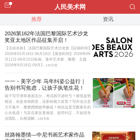
人民美术网
推荐
资讯
2026第162年法国巴黎国际艺术沙龙
奖亚太地区作品征集开启！
【活动名称】 法国巴黎国际艺术沙龙奖【征稿时间】
2026年03月18日-06月18日【展览时间】2026年09
月11日-09月15日绘画、青年艺术家、雕塑、主题
2026年9月18日-09月2...
140天前
一一・美字少年 马年纠姿公益行｜
告别书写焦虑，让孩子执笔生花！
孩子写字潦草卷面丢分，考试因字迹吃亏？握笔姿势
错误，坐姿东倒西歪，还影响视力发育？写作业注意
力不集中，磨磨蹭蹭效率极低？相信这是无数家长的
心头焦虑！与其在家反复催促、徒劳纠正，不如找专
业团队，从根源解...
148天前
丝路翰墨情—中尼书画艺术家作品