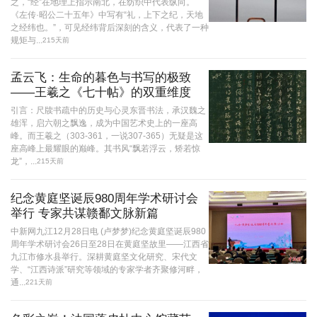
之，“经”在地理上指示南北，在纺织中代表纵向。
《左传·昭公二十五年》中写有“礼，上下之纪，天地
之经纬也。”，可见经纬背后深刻的含义，代表了一种
规矩与...
215天前
孟云飞：生命的暮色与书写的极致
——王羲之《七十帖》的双重维度
引言：尺牍书疏中的历史与心灵东晋书法，承汉魏之
雄浑，启六朝之飘逸，成为中国艺术史上的一座高
峰。而王羲之（303-361，一说307-365）无疑是这
座高峰上最耀眼的巅峰。其书风“飘若浮云，矫若惊
龙”，...
215天前
纪念黄庭坚诞辰980周年学术研讨会
举行 专家共谋赣鄱文脉新篇
中新网九江12月28日电 (卢梦梦)纪念黄庭坚诞辰980
周年学术研讨会26日至28日在黄庭坚故里——江西省
九江市修水县举行。深耕黄庭坚文化研究、宋代文
学、“江西诗派”研究等领域的专家学者齐聚修河畔，
通...
221天前