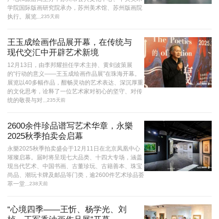
学院国际版画研究院承办，苏州美术馆、苏州版画院
执行。展览...
235天前
王玉成绘画作品展开幕，在传统与
现代交汇中开辟艺术新境
12月13日，由李邦耀担任学术主持、黄剑波策展
的“行动的意义——王玉成绘画作品展”在珠海开幕。
展览以40多幅作品，酣畅灵动的艺术表达、深沉厚重
的文化思考，诠释了一位艺术家对初心的坚守、对传
统的敬畏与对...
235天前
2600余件珍品谱写艺术华章，永樂
2025秋季拍卖会启幕
永樂2025秋季拍卖盛会于12月11日在北京凤凰中心
璀璨启幕。届时将呈现七大品类、十四大专场，涵盖
现当代艺术、中国书画、古董珍玩、古籍善本、珠宝
尚品、潮玩卡牌及邮品等门类，逾2600件艺术珍品荟
萃一堂...
238天前
“心境四季——王忻、杨学光、刘