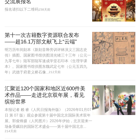
交流展报名
报名请扫以下二维码
158天前
第十一次古籍数字资源联合发布
——超16.1万部文献飞上“云端”
明万历年间刻本《新刻音释旁训评林演义三国志史
传》插图。国家图书馆供图清光绪三十三年（公元一
九零七年）陆军部陆军速成学堂石印本《生理学课
本》。国家图书馆供图东魏武定七年（公元五四九
年）武德于府君义桥石像...
212天前
汇聚近120个国家和地区近600件美
术作品——走进北京双年展，看见
缤纷世界
本报记者 赖 睿《人民日报海外版》（2026年01月07
日 第 07 版）观众参观第十届中国北京国际美术双年
展。郭俊锋摄（人民图片）2026年伊始，北京迎来一
场备受瞩目的国际艺术盛会——第十届中国北京...
214天前