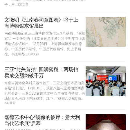
子，王...
227天前
文徵明《江南春词意图卷》将于上
海博物馆东馆展出
南都N视频记者从上海博物馆微信公众号获悉，“明四
家”之一文徵明的《江南春词意图卷》将于明年在上海
博物馆东馆展出。12月23日，上海博物馆发布消息
称，中国历代书法馆、中国历代绘画馆、海上书画
馆、书画特型...
228天前
三亚“封关首拍” 圆满落槌！两场拍
卖成交额均破千万
海南自贸港全岛封关运作首日，三亚文物艺术品拍卖
喜迎“开门红”。12月18日，成都八益与亚美拍卖两家
机构分别于三亚CBD文物艺术中心与海棠湾举槌，两
场拍卖会均取得亮眼成绩。其中，“成都八益&海南...
230天前
嘉德艺术中心“镜像的彼岸：意大利
当代艺术展”启幕