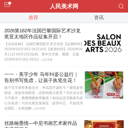
人民美术网
推荐
资讯
2026第162年法国巴黎国际艺术沙龙
奖亚太地区作品征集开启！
【活动名称】 法国巴黎国际艺术沙龙奖【征稿时间】
2026年03月18日-06月18日【展览时间】2026年09
月11日-09月15日绘画、青年艺术家、雕塑、主题
2026年9月18日-09月2...
141天前
一一・美字少年 马年纠姿公益行｜
告别书写焦虑，让孩子执笔生花！
孩子写字潦草卷面丢分，考试因字迹吃亏？握笔姿势
错误，坐姿东倒西歪，还影响视力发育？写作业注意
力不集中，磨磨蹭蹭效率极低？相信这是无数家长的
心头焦虑！与其在家反复催促、徒劳纠正，不如找专
业团队，从根源解...
150天前
丝路翰墨情—中尼书画艺术家作品