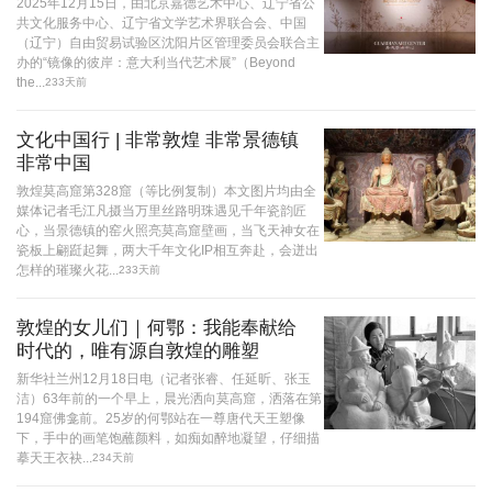
2025年12月15日，由北京嘉德艺术中心、辽宁省公
共文化服务中心、辽宁省文学艺术界联合会、中国
（辽宁）自由贸易试验区沈阳片区管理委员会联合主
办的“镜像的彼岸：意大利当代艺术展”（Beyond
the...
233天前
文化中国行 | 非常敦煌 非常景德镇
非常中国
敦煌莫高窟第328窟（等比例复制）本文图片均由全
媒体记者毛江凡摄当万里丝路明珠遇见千年瓷韵匠
心，当景德镇的窑火照亮莫高窟壁画，当飞天神女在
瓷板上翩跹起舞，两大千年文化IP相互奔赴，会迸出
怎样的璀璨火花...
233天前
敦煌的女儿们｜何鄂：我能奉献给
时代的，唯有源自敦煌的雕塑
新华社兰州12月18日电（记者张睿、任延昕、张玉
洁）63年前的一个早上，晨光洒向莫高窟，洒落在第
194窟佛龛前。25岁的何鄂站在一尊唐代天王塑像
下，手中的画笔饱蘸颜料，如痴如醉地凝望，仔细描
摹天王衣袂...
234天前