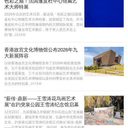
色彩之巅！法国蓬皮杜中心馆藏艺
术大师特展
2026年北京的艺术日历，被这场「色彩之巅!法国蓬
皮杜中心馆藏艺术大师特展」提前锁定了高光。作为
蓬皮杜中心五年闭馆修缮期内的王牌国际巡展，首站
摩纳哥引爆全球艺术圈后，终于将人类艺术史上
的"黄...
223天前
香港故宫文化博物馆公布2026年九
大新展阵容
日前香港故宫文化博物馆宣布了2026年精彩展览阵
容。九个全新展览包括四个与故宫博物院联合主办的
全新专题展览、三个分别与纽约大都会艺术博物馆、
吉美国立亚洲艺术博物馆以及特列季亚科夫美术馆联
合主办的特别展...
227天前
“薪传·鼎新——王雪涛花鸟画艺术
展”在趵突泉公园王雪涛纪念馆启幕
12月22日，为深度融入并赋能“齐白石在山东”文旅融
合创新项目，赓续齐鲁书画文脉，弘扬中华优秀传统
文化，趵突泉公园王雪涛纪念馆正式推出“薪传·鼎新
——王雪涛花鸟画艺术展”。据介绍，身为齐白石的弟