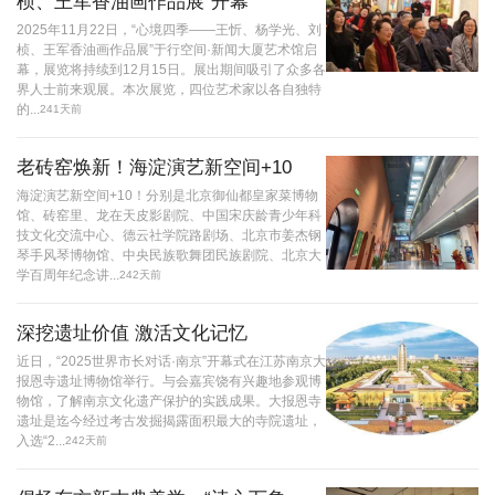
桢、王军香油画作品展”开幕
2025年11月22日，“心境四季——王忻、杨学光、刘
桢、王军香油画作品展”于行空间·新闻大厦艺术馆启
幕，展览将持续到12月15日。展出期间吸引了众多各
界人士前来观展。本次展览，四位艺术家以各自独特
的...
241天前
老砖窑焕新！海淀演艺新空间+10
海淀演艺新空间+10！分别是北京御仙都皇家菜博物
馆、砖窑里、龙在天皮影剧院、中国宋庆龄青少年科
技文化交流中心、德云社学院路剧场、北京市姜杰钢
琴手风琴博物馆、中央民族歌舞团民族剧院、北京大
学百周年纪念讲...
242天前
深挖遗址价值 激活文化记忆
近日，“2025世界市长对话·南京”开幕式在江苏南京大
报恩寺遗址博物馆举行。与会嘉宾饶有兴趣地参观博
物馆，了解南京文化遗产保护的实践成果。大报恩寺
遗址是迄今经过考古发掘揭露面积最大的寺院遗址，
入选“2...
242天前