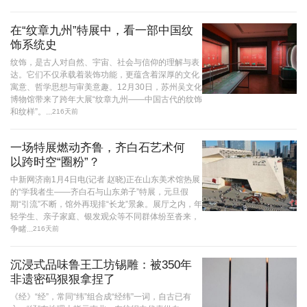
在“纹章九州”特展中，看一部中国纹
饰系统史
纹饰，是古人对自然、宇宙、社会与信仰的理解与表
达。它们不仅承载着装饰功能，更蕴含着深厚的文化
寓意、哲学思想与审美意趣。12月30日，苏州吴文化
博物馆带来了跨年大展“纹章九州——中国古代的纹饰
和纹样”。...
216天前
一场特展燃动齐鲁，齐白石艺术何
以跨时空“圈粉”？
中新网济南1月4日电(记者 赵晓)正在山东美术馆热展
的“学我者生——齐白石与山东弟子”特展，元旦假
期“引流”不断，馆外再现排“长龙”景象。展厅之内，年
轻学生、亲子家庭、银发观众等不同群体纷至沓来，
争睹...
216天前
沉浸式品味鲁王工坊锡雕：被350年
非遗密码狠狠拿捏了
《经》“经”，常同“纬”组合成“经纬”一词，自古已有