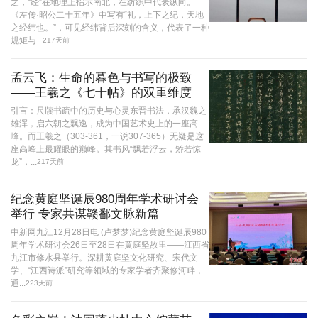
之，“经”在地理上指示南北，在纺织中代表纵向。
《左传·昭公二十五年》中写有“礼，上下之纪，天地
之经纬也。”，可见经纬背后深刻的含义，代表了一种
规矩与...
217天前
孟云飞：生命的暮色与书写的极致
——王羲之《七十帖》的双重维度
引言：尺牍书疏中的历史与心灵东晋书法，承汉魏之
雄浑，启六朝之飘逸，成为中国艺术史上的一座高
峰。而王羲之（303-361，一说307-365）无疑是这
座高峰上最耀眼的巅峰。其书风“飘若浮云，矫若惊
龙”，...
217天前
纪念黄庭坚诞辰980周年学术研讨会
举行 专家共谋赣鄱文脉新篇
中新网九江12月28日电 (卢梦梦)纪念黄庭坚诞辰980
周年学术研讨会26日至28日在黄庭坚故里——江西省
九江市修水县举行。深耕黄庭坚文化研究、宋代文
学、“江西诗派”研究等领域的专家学者齐聚修河畔，
通...
223天前