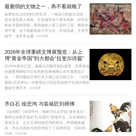
最脆弱的文物之一，再不看就晚了
如果你生活在8世纪的长安，一项流行的娱乐活动，
是去庙里看人画画。长安城里有个著名画家，经常在
各处寺观画壁画，看热闹的人里三层外三层，围得水
泄不通。这个画家风格大开大合，作画迅速，不讲究
细节。他常常会露...
215天前
2026年全球重磅文博展预览：从上
博“黄金帝国”到大都会“拉斐尔诗篇”
2026年新年已至，随着日历翻开新的篇章，世界各地
的重要博物馆与文化机构也将相继公布年度展览计
划，一系列重磅文博艺术大展已在日程之中。《澎湃
新闻·艺术评论》特整理出已经定档或将于近期开展的
重磅文博艺术...
216天前
齐白石 徐悲鸿 与装裱匠刘师傅
《金鸡图》1920年代，画家齐白石开始“衰年变法”，
最终以创新开派的“红花墨叶”表现手法，在京城画坛
逐渐立足。之后又得到徐悲鸿的赏识，声望越来越
高，齐白石因此与徐悲鸿结下了深厚情谊。1946年，
23岁...
216天前