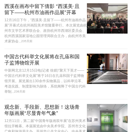
西溪在画布中留下倩影 “西溪美·且
留下——杭州市油画作品展”开幕
12月16日下午，“西溪美·且留下——杭州市油画作品
展”开幕式在杭州画院美术馆隆重举行。本次展览由杭
州市文学艺术界联合会、政协杭州市西湖区委员会、
杭州西溪国家湿地公园管理局联合主办，由杭州市美
术家协会...
235天前
中国古代科举文化展将在孔庙和国
子监博物馆开展
中新网北京12月15日电(记者 徐婧)“聚天下英才——
中国古代科举文化展”将于16日在孔庙和国子监博物
馆开展。展览展出130余件实物展品，以科举沿革、
考选实践、制度影响为脉络，系统阐释了中国古代科
举制...
236天前
观念新、手段新、思想新！这场青
年版画展“尽显青年气象”
12月11日，第二届“中国青年版画双年展”在苏州美术
馆拉开帷幕。本届展览由中央美术学院、苏州市文化
广电和旅游局主办，苏州市公共文化中心、中央美术