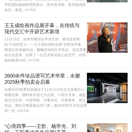
学院国际版画研究院承办，苏州美术馆、苏州版画院
执行。展览...
237天前
王玉成绘画作品展开幕，在传统与
现代交汇中开辟艺术新境
12月13日，由李邦耀担任学术主持、黄剑波策展
的“行动的意义——王玉成绘画作品展”在珠海开幕。
展览以40多幅作品，酣畅灵动的艺术表达、深沉厚重
的文化思考，诠释了一位艺术家对初心的坚守、对传
统的敬畏与对...
237天前
2600余件珍品谱写艺术华章，永樂
2025秋季拍卖会启幕
永樂2025秋季拍卖盛会于12月11日在北京凤凰中心
璀璨启幕。届时将呈现七大品类、十四大专场，涵盖
现当代艺术、中国书画、古董珍玩、古籍善本、珠宝
尚品、潮玩卡牌及邮品等门类，逾2600件艺术珍品荟
萃一堂...
240天前
“心境四季——王忻、杨学光、刘