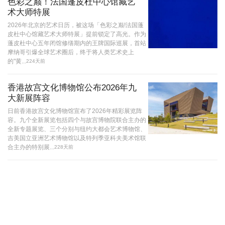
色彩之巅！法国蓬皮杜中心馆藏艺
术大师特展
2026年北京的艺术日历，被这场「色彩之巅!法国蓬
皮杜中心馆藏艺术大师特展」提前锁定了高光。作为
蓬皮杜中心五年闭馆修缮期内的王牌国际巡展，首站
摩纳哥引爆全球艺术圈后，终于将人类艺术史上
的"黄...
224天前
香港故宫文化博物馆公布2026年九
大新展阵容
日前香港故宫文化博物馆宣布了2026年精彩展览阵
容。九个全新展览包括四个与故宫博物院联合主办的
全新专题展览、三个分别与纽约大都会艺术博物馆、
吉美国立亚洲艺术博物馆以及特列季亚科夫美术馆联
合主办的特别展...
228天前
“薪传·鼎新——王雪涛花鸟画艺术
展”在趵突泉公园王雪涛纪念馆启幕
12月22日，为深度融入并赋能“齐白石在山东”文旅融
合创新项目，赓续齐鲁书画文脉，弘扬中华优秀传统
文化，趵突泉公园王雪涛纪念馆正式推出“薪传·鼎新
——王雪涛花鸟画艺术展”。据介绍，身为齐白石的弟