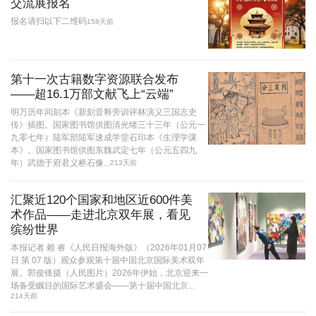
交流展报名
报名请扫以下二维码
158天前
第十一次古籍数字资源联合发布
——超16.1万部文献飞上“云端”
明万历年间刻本《新刻音释旁训评林演义三国志史
传》插图。国家图书馆供图清光绪三十三年（公元一
九零七年）陆军部陆军速成学堂石印本《生理学课
本》。国家图书馆供图东魏武定七年（公元五四九
年）武德于府君义桥石像...
213天前
汇聚近120个国家和地区近600件美
术作品——走进北京双年展，看见
缤纷世界
本报记者 赖 睿《人民日报海外版》（2026年01月07
日 第 07 版）观众参观第十届中国北京国际美术双年
展。郭俊锋摄（人民图片）2026年伊始，北京迎来一
场备受瞩目的国际艺术盛会——第十届中国北京...
214天前