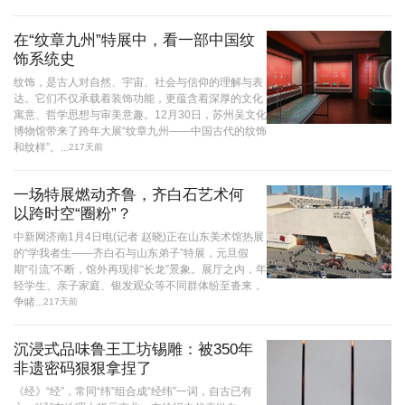
在“纹章九州”特展中，看一部中国纹
饰系统史
纹饰，是古人对自然、宇宙、社会与信仰的理解与表
达。它们不仅承载着装饰功能，更蕴含着深厚的文化
寓意、哲学思想与审美意趣。12月30日，苏州吴文化
博物馆带来了跨年大展“纹章九州——中国古代的纹饰
和纹样”。...
217天前
一场特展燃动齐鲁，齐白石艺术何
以跨时空“圈粉”？
中新网济南1月4日电(记者 赵晓)正在山东美术馆热展
的“学我者生——齐白石与山东弟子”特展，元旦假
期“引流”不断，馆外再现排“长龙”景象。展厅之内，年
轻学生、亲子家庭、银发观众等不同群体纷至沓来，
争睹...
217天前
沉浸式品味鲁王工坊锡雕：被350年
非遗密码狠狠拿捏了
《经》“经”，常同“纬”组合成“经纬”一词，自古已有