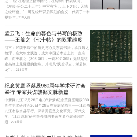
之，“经”在地理上指示南北，在纺织中代表纵向。
《左传·昭公二十五年》中写有“礼，上下之纪，天地
之经纬也。”，可见经纬背后深刻的含义，代表了一种
规矩与...
218天前
孟云飞：生命的暮色与书写的极致
——王羲之《七十帖》的双重维度
引言：尺牍书疏中的历史与心灵东晋书法，承汉魏之
雄浑，启六朝之飘逸，成为中国艺术史上的一座高
峰。而王羲之（303-361，一说307-365）无疑是这
座高峰上最耀眼的巅峰。其书风“飘若浮云，矫若惊
龙”，...
218天前
纪念黄庭坚诞辰980周年学术研讨会
举行 专家共谋赣鄱文脉新篇
中新网九江12月28日电 (卢梦梦)纪念黄庭坚诞辰980
周年学术研讨会26日至28日在黄庭坚故里——江西省
九江市修水县举行。深耕黄庭坚文化研究、宋代文
学、“江西诗派”研究等领域的专家学者齐聚修河畔，
通...
224天前