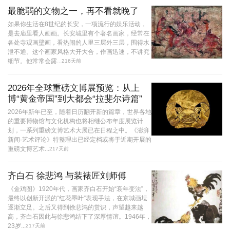
最脆弱的文物之一，再不看就晚了
如果你生活在8世纪的长安，一项流行的娱乐活动，
是去庙里看人画画。长安城里有个著名画家，经常在
各处寺观画壁画，看热闹的人里三层外三层，围得水
泄不通。这个画家风格大开大合，作画迅速，不讲究
细节。他常常会露...
216天前
2026年全球重磅文博展预览：从上
博“黄金帝国”到大都会“拉斐尔诗篇”
2026年新年已至，随着日历翻开新的篇章，世界各地
的重要博物馆与文化机构也将相继公布年度展览计
划，一系列重磅文博艺术大展已在日程之中。《澎湃
新闻·艺术评论》特整理出已经定档或将于近期开展的
重磅文博艺术...
217天前
齐白石 徐悲鸿 与装裱匠刘师傅
《金鸡图》1920年代，画家齐白石开始“衰年变法”，
最终以创新开派的“红花墨叶”表现手法，在京城画坛
逐渐立足。之后又得到徐悲鸿的赏识，声望越来越
高，齐白石因此与徐悲鸿结下了深厚情谊。1946年，
23岁...
217天前