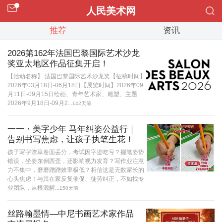
人民美术网
推荐
资讯
2026第162年法国巴黎国际艺术沙龙
奖亚太地区作品征集开启！
【活动名称】 法国巴黎国际艺术沙龙奖【征稿时间】
2026年03月18日-06月18日【展览时间】2026年09
月11日-09月15日绘画、青年艺术家、雕塑、主题
2026年9月18日-09月2...
142天前
一一・美字少年 马年纠姿公益行｜
告别书写焦虑，让孩子执笔生花！
孩子写字潦草卷面丢分，考试因字迹吃亏？握笔姿势
错误，坐姿东倒西歪，还影响视力发育？写作业注意
力不集中，磨磨蹭蹭效率极低？相信这是无数家长的
心头焦虑！与其在家反复催促、徒劳纠正，不如找专
业团队，从根源解...
150天前
丝路翰墨情—中尼书画艺术家作品