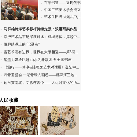
百年书道——近现代书...
中国工艺美术学会成立...
艺术生田野 大地共飞...
马群雄跨洋艺术标杆持续走强：浪漫写实作品...
京沪艺术品市场深度对比：双城博弈，撑起中...
做脚踏泥土的“记录者”
当艺术没有边界，世界在大阪相遇——第5回...
笔墨为媒绘瓯越 山水为卷颂园博 全国书画...
《溯行——傅申&陆蓉之艺术对话展》登陆中...
丹青迎盛会 一湖青绿入画卷——穗深河三地...
运河贯南北，文脉连古今——大运河文化的历...
人民收藏