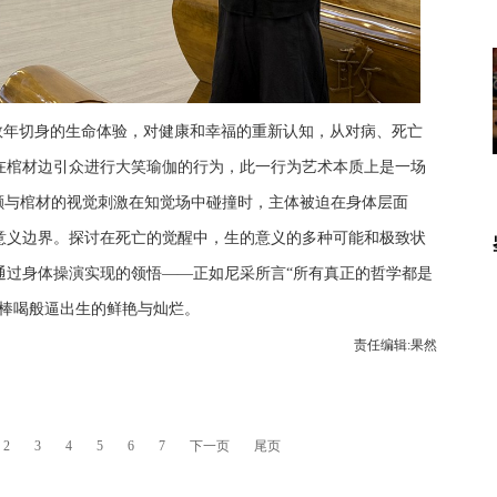
数年切身的生命体验，对健康和幸福的重新认知，从对病、死亡
在棺材边引众进行大笑瑜伽的行为，此一行为艺术本质上是一场
颤与棺材的视觉刺激在知觉场中碰撞时，主体被迫在身体层面
意义边界。探讨在死亡的觉醒中，生的意义的多种可能和极致状
通过身体操演实现的领悟——正如尼采所言“所有真正的哲学都是
，棒喝般逼出生的鲜艳与灿烂。
责任编辑:果然
2
3
4
5
6
7
下一页
尾页