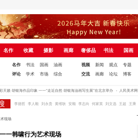
名作
收藏
摄影
画廊
奢侈品
书法
国画
名作
书法
国画
油画
视频
新闻
观点
专题
评论
学术
市场
综合
交流
画廊
论坛
博客
天籁·胡银海作品印象 一一“走近自然·胡银海油画写生展”在北京举办
人民美术网十
李德哲
李人毅
刘永贵
黄维耿
安顺
李志向
何家英
刘文选
王超
王乘
艺术现场
一一韩啸行为艺术现场