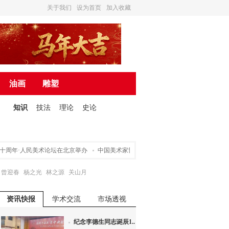
关于我们
设为首页
加入收藏
油画
雕塑
知识
技法
理论
史论
周年·人民美术论坛在北京举办
中国美术家协会关于申请入会途径的声明
营造诗
曾迎春
杨之光
林之源
关山月
资讯快报
学术交流
市场透视
纪念李德生同志诞辰1...