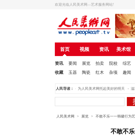
欢迎光临人民美术网—艺术服务网站!
首页
视频
资讯
美术馆
资讯
要闻
展览
拍卖
院校
综艺
收藏
玉器
陶瓷
红木
杂项
趣闻
人民美术创作院揭牌仪式在北京举行
人民导读：
为人民美术网托起美好的明天
溢彩
人民美术网
>
展览
>
不敢不乐一一韩啸行为
不敢不乐