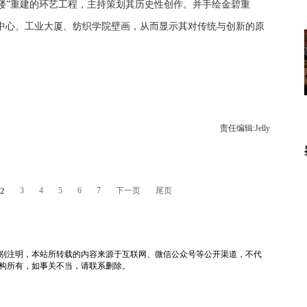
鹤楼”重建的环艺工程，主持策划其历史性创作。并手绘金碧重
网中心、工业大厦、纺织学院壁画，从而显示其对传统与创新的原
责任编辑:Jelly
2
3
4
5
6
7
下一页
尾页
tv）除非特别注明，本站所转载的内容来源于互联网、微信公众号等公开渠道，不代
构所有，如事关不当，请联系删除。