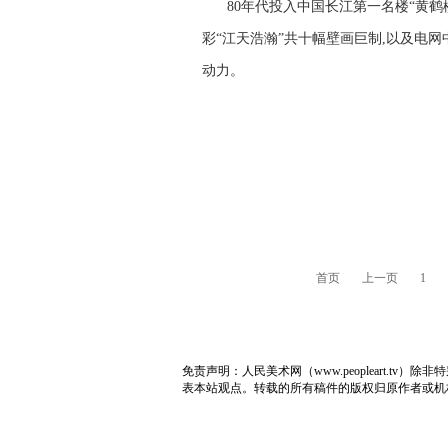
80年代投入中国长江第一名楼“黄
彩“江天浩瀚”共十幅壁画巨制,以及电
动力。
首页
上一页
1
免责声明：人民美术网（www.peopleart.
表本站观点。转载的所有稿件的版权归原作者或机