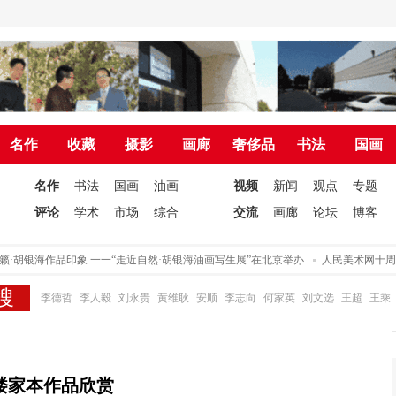
名作
收藏
摄影
画廊
奢侈品
书法
国画
名作
书法
国画
油画
视频
新闻
观点
专题
评论
学术
市场
综合
交流
画廊
论坛
博客
·胡银海作品印象 一一“走近自然·胡银海油画写生展”在北京举办
人民美术网十周年
李德哲
李人毅
刘永贵
黄维耿
安顺
李志向
何家英
刘文选
王超
王乘
楼家本作品欣赏