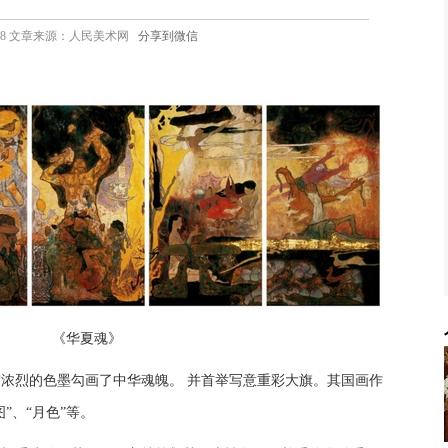
3 13:48 文章来源：人民美术网
分享到微信
《华夏魂》
恢宏浓烈的色墨勾画了中华魂魄。 并首举写意重彩大旗。其国画作
图”、“月色”等。