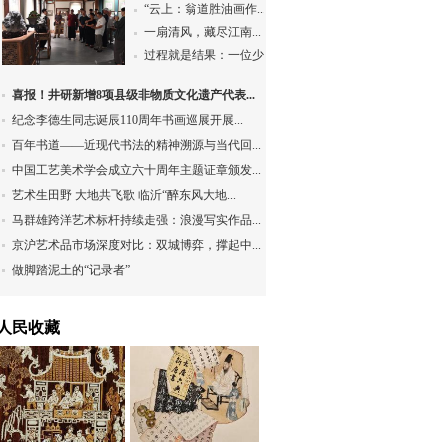
“云上：翁道胜油画作...
一扇清风，藏尽江南...
过程就是结果：一位少...
喜报！井研新增8项县级非物质文化遗产代表...
纪念李德生同志诞辰110周年书画巡展开展...
百年书道——近现代书法的精神溯源与当代回...
中国工艺美术学会成立六十周年主题证章颁发...
艺术生田野 大地共飞歌 临沂“醉东风大地...
马群雄跨洋艺术标杆持续走强：浪漫写实作品...
京沪艺术品市场深度对比：双城博弈，撑起中...
做脚踏泥土的“记录者”
人民收藏