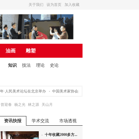
关于我们
设为首页
加入收藏
油画
雕塑
知识
技法
理论
史论
·人民美术论坛在北京举办
中国美术家协会关于申请入会途径的声明
营造诗书画
曾迎春
杨之光
林之源
关山月
资讯快报
学术交流
市场透视
十年收藏2000多方...