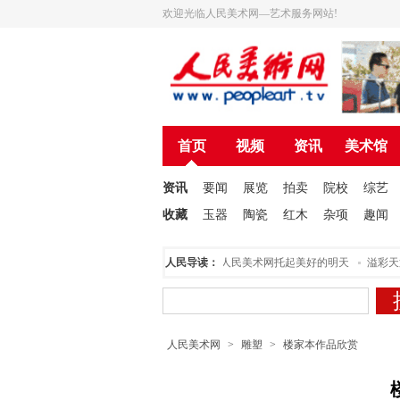
欢迎光临人民美术网—艺术服务网站!
首页
视频
资讯
美术馆
资讯
要闻
展览
拍卖
院校
综艺
收藏
玉器
陶瓷
红木
杂项
趣闻
人民美术创作院揭牌仪式在北京举行
人民导读：
为人民美术网托起美好的明天
溢彩天籁
人民美术网
>
雕塑
>
楼家本作品欣赏