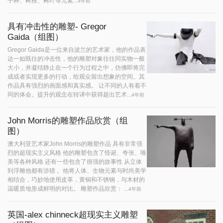
子杯、树枝、树叶等元素...
4年前
具有冲击性的雕塑- Gregor
Gaida（组图）
Gregor Gaida是一位来自波兰的艺术家，他的作品表
达一如既往的冲击性，他的雕塑对象往往同实物一般
大小，并凝结静止在一个行为过程之中，仿佛即将完
成或者实现更多的行动，给观众留出想象的空间。其
作品具有强烈的画面感和真实感。 让不同的人有着不
同的体会。提升的观念在转译中获得超出艺术...
4年前
John Morris的雕塑作品欣赏（组
图）
澳大利亚艺术家John Morris的雕塑作品 具有非常强
烈的超现实主义风格 他的雕塑包含了怪诞、夸张、唯
美等各种风格 还有一些包含了很强的故事性 从立体
到浮雕他都有涉猎 。他将人体、生物元素与时尚美学
相结合，巧妙地使用皮革，黄铜和不锈钢，与木材的
温暖质地形成鲜明的对比。 雕塑作品欣赏： ...
4年前
英国-alex chinneck超现实主义雕塑