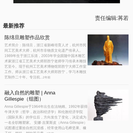
责任编辑:苒若
最新推荐
陈绵旦雕塑作品欣赏
艺术简介：陈绵旦，浙江省新峰培育人才，杭州市民
间工艺美术大师，杭州市非物质文化遗产传承人。
1989年生于浙江乐清，2003年学业跟随中国木雕艺
术家浙江省工艺美术大师郑胜宁老师学习传承木雕技
艺至今。现于杭州工艺美术博物馆郑胜宁大师工作室
工作。师从浙江省工艺美术大师郑胜宁，学习木雕技
艺制作二十年。专注杭...
2年前
融入自然的雕塑 | Anna
Gillespie（组图）
Anna Gillespie于1964年出生在法纳姆。1992年获得
牛津大学（哲学，政治和经济学）和伦敦经济学院
（国际关系）的学位后，方向发生了变化，决定成为
一名全职雕塑家。 安娜·吉莱斯皮（Anna Gillespie）
试图通过重拾自然沉浸感，经常使用山毛榉坚果、橡