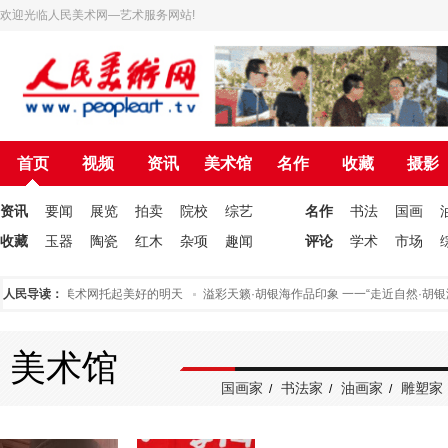
欢迎光临人民美术网—艺术服务网站!
首页
视频
资讯
美术馆
名作
收藏
摄影
资讯
要闻
展览
拍卖
院校
综艺
名作
书法
国画
收藏
玉器
陶瓷
红木
杂项
趣闻
评论
学术
市场
人民导读：
为人民美术网托起美好的明天
溢彩天籁·胡银海作品印象 一一“走近自然·胡银
美术馆
国画家
书法家
油画家
雕塑家
/
/
/