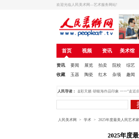
欢迎光临人民美术网—艺术服务网站!
首页
视频
资讯
美术馆
资讯
要闻
展览
拍卖
院校
综艺
收藏
玉器
陶瓷
红木
杂项
趣闻
行
为人民美术网托起美好的明天
人民导读：
溢彩天籁·胡银海作品印象 一一“走近自然·胡
人民美术网
>
学术
>
2025年度最美人民艺术
2025年