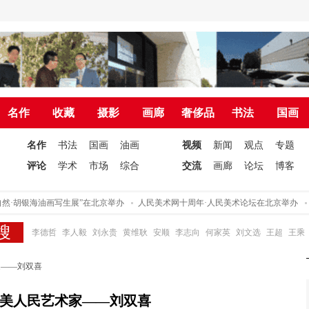
名作
收藏
摄影
画廊
奢侈品
书法
国画
名作
书法
国画
油画
视频
新闻
观点
专题
评论
学术
市场
综合
交流
画廊
论坛
博客
银海油画写生展”在北京举办
人民美术网十周年·人民美术论坛在北京举办
中国美
李德哲
李人毅
刘永贵
黄维耿
安顺
李志向
何家英
刘文选
王超
王乘
家——刘双喜
度最美人民艺术家——刘双喜