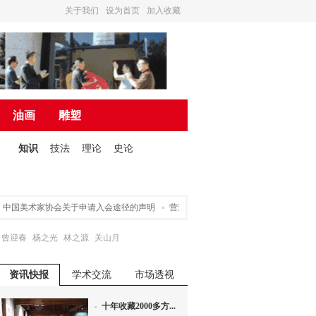
关于我们
设为首页
加入收藏
油画
雕塑
知识
技法
理论
史论
术家协会关于申请入会途径的声明
营造诗书画一体的文化氛围 ——“东书房·人民
曾迎春
杨之光
林之源
关山月
资讯快报
学术交流
市场透视
十年收藏2000多方...