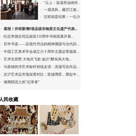
“云上：翁道胜油画作...
一扇清风，藏尽江南...
过程就是结果：一位少...
喜报！井研新增8项县级非物质文化遗产代表...
纪念李德生同志诞辰110周年书画巡展开展...
百年书道——近现代书法的精神溯源与当代回...
中国工艺美术学会成立六十周年主题证章颁发...
艺术生田野 大地共飞歌 临沂“醉东风大地...
马群雄跨洋艺术标杆持续走强：浪漫写实作品...
京沪艺术品市场深度对比：双城博弈，撑起中...
做脚踏泥土的“记录者”
人民收藏