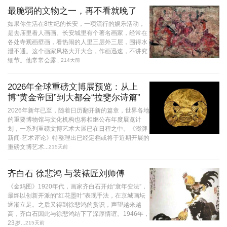
最脆弱的文物之一，再不看就晚了
如果你生活在8世纪的长安，一项流行的娱乐活动，
是去庙里看人画画。长安城里有个著名画家，经常在
各处寺观画壁画，看热闹的人里三层外三层，围得水
泄不通。这个画家风格大开大合，作画迅速，不讲究
细节。他常常会露...
214天前
2026年全球重磅文博展预览：从上
博“黄金帝国”到大都会“拉斐尔诗篇”
2026年新年已至，随着日历翻开新的篇章，世界各地
的重要博物馆与文化机构也将相继公布年度展览计
划，一系列重磅文博艺术大展已在日程之中。《澎湃
新闻·艺术评论》特整理出已经定档或将于近期开展的
重磅文博艺术...
215天前
齐白石 徐悲鸿 与装裱匠刘师傅
《金鸡图》1920年代，画家齐白石开始“衰年变法”，
最终以创新开派的“红花墨叶”表现手法，在京城画坛
逐渐立足。之后又得到徐悲鸿的赏识，声望越来越
高，齐白石因此与徐悲鸿结下了深厚情谊。1946年，
23岁...
215天前