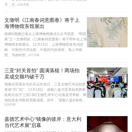
子，王...
226天前
文徵明《江南春词意图卷》将于上
海博物馆东馆展出
南都N视频记者从上海博物馆微信公众号获悉，“明四
家”之一文徵明的《江南春词意图卷》将于明年在上海
博物馆东馆展出。12月23日，上海博物馆发布消息
称，中国历代书法馆、中国历代绘画馆、海上书画
馆、书画特型...
227天前
三亚“封关首拍” 圆满落槌！两场拍
卖成交额均破千万
海南自贸港全岛封关运作首日，三亚文物艺术品拍卖
喜迎“开门红”。12月18日，成都八益与亚美拍卖两家
机构分别于三亚CBD文物艺术中心与海棠湾举槌，两
场拍卖会均取得亮眼成绩。其中，“成都八益&海南...
229天前
嘉德艺术中心“镜像的彼岸：意大利
当代艺术展”启幕