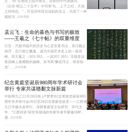
之，“经”在地理上指示南北，在纺织中代表纵向。
《左传·昭公二十五年》中写有“礼，上下之纪，天地
之经纬也。”，可见经纬背后深刻的含义，代表了一种
规矩与...
216天前
孟云飞：生命的暮色与书写的极致
——王羲之《七十帖》的双重维度
引言：尺牍书疏中的历史与心灵东晋书法，承汉魏之
雄浑，启六朝之飘逸，成为中国艺术史上的一座高
峰。而王羲之（303-361，一说307-365）无疑是这
座高峰上最耀眼的巅峰。其书风“飘若浮云，矫若惊
龙”，...
216天前
纪念黄庭坚诞辰980周年学术研讨会
举行 专家共谋赣鄱文脉新篇
中新网九江12月28日电 (卢梦梦)纪念黄庭坚诞辰980
周年学术研讨会26日至28日在黄庭坚故里——江西省
九江市修水县举行。深耕黄庭坚文化研究、宋代文
学、“江西诗派”研究等领域的专家学者齐聚修河畔，
通...
222天前