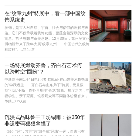
在“纹章九州”特展中，看一部中国纹
饰系统史
纹饰，是古人对自然、宇宙、社会与信仰的理解与表
达。它们不仅承载着装饰功能，更蕴含着深厚的文化
寓意、哲学思想与审美意趣。12月30日，苏州吴文化
博物馆带来了跨年大展“纹章九州——中国古代的纹饰
和纹样”。...
215天前
一场特展燃动齐鲁，齐白石艺术何
以跨时空“圈粉”？
中新网济南1月4日电(记者 赵晓)正在山东美术馆热展
的“学我者生——齐白石与山东弟子”特展，元旦假
期“引流”不断，馆外再现排“长龙”景象。展厅之内，年
轻学生、亲子家庭、银发观众等不同群体纷至沓来，
争睹...
215天前
沉浸式品味鲁王工坊锡雕：被350年
非遗密码狠狠拿捏了
《经》“经”，常同“纬”组合成“经纬”一词，自古已有