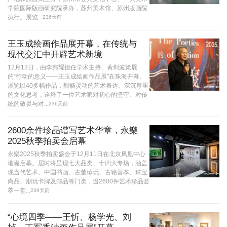
学院国际版画研究院承办，苏州美术馆、苏州版画院
执行。展览...
236天前
王玉成绘画作品展开幕，在传统与
现代交汇中开辟艺术新境
12月13日，由李邦耀担任学术主持、黄剑波策展
的“行动的意义——王玉成绘画作品展”在珠海开幕。
展览以40多幅作品，酣畅灵动的艺术表达、深沉厚重
的文化思考，诠释了一位艺术家对初心的坚守、对传
统的敬畏与对...
236天前
2600余件珍品谱写艺术华章，永樂
2025秋季拍卖会启幕
永樂2025秋季拍卖盛会于12月11日在北京凤凰中心
璀璨启幕。届时将呈现七大品类、十四大专场，涵盖
现当代艺术、中国书画、古董珍玩、古籍善本、珠宝
尚品、潮玩卡牌及邮品等门类，逾2600件艺术珍品荟
萃一堂...
239天前
“心境四季——王忻、杨学光、刘