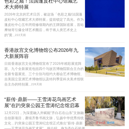
色彩之巅！法国蓬皮杜中心馆藏艺
术大师特展
2026年北京的艺术日历，被这场「色彩之巅!法国蓬
皮杜中心馆藏艺术大师特展」提前锁定了高光。作为
蓬皮杜中心五年闭馆修缮期内的王牌国际巡展，首站
摩纳哥引爆全球艺术圈后，终于将人类艺术史上
的"黄...
222天前
香港故宫文化博物馆公布2026年九
大新展阵容
日前香港故宫文化博物馆宣布了2026年精彩展览阵
容。九个全新展览包括四个与故宫博物院联合主办的
全新专题展览、三个分别与纽约大都会艺术博物馆、
吉美国立亚洲艺术博物馆以及特列季亚科夫美术馆联
合主办的特别展...
226天前
“薪传·鼎新——王雪涛花鸟画艺术
展”在趵突泉公园王雪涛纪念馆启幕
12月22日，为深度融入并赋能“齐白石在山东”文旅融
合创新项目，赓续齐鲁书画文脉，弘扬中华优秀传统
文化，趵突泉公园王雪涛纪念馆正式推出“薪传·鼎新
——王雪涛花鸟画艺术展”。据介绍，身为齐白石的弟