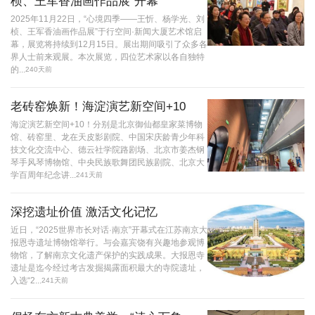
桢、王军香油画作品展”开幕
2025年11月22日，“心境四季——王忻、杨学光、刘
桢、王军香油画作品展”于行空间·新闻大厦艺术馆启
幕，展览将持续到12月15日。展出期间吸引了众多各
界人士前来观展。本次展览，四位艺术家以各自独特
的...
240天前
老砖窑焕新！海淀演艺新空间+10
海淀演艺新空间+10！分别是北京御仙都皇家菜博物
馆、砖窑里、龙在天皮影剧院、中国宋庆龄青少年科
技文化交流中心、德云社学院路剧场、北京市姜杰钢
琴手风琴博物馆、中央民族歌舞团民族剧院、北京大
学百周年纪念讲...
241天前
深挖遗址价值 激活文化记忆
近日，“2025世界市长对话·南京”开幕式在江苏南京大
报恩寺遗址博物馆举行。与会嘉宾饶有兴趣地参观博
物馆，了解南京文化遗产保护的实践成果。大报恩寺
遗址是迄今经过考古发掘揭露面积最大的寺院遗址，
入选“2...
241天前