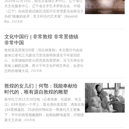
2025年12月15日，由北京嘉德艺术中心、辽宁省公
共文化服务中心、辽宁省文学艺术界联合会、中国
（辽宁）自由贸易试验区沈阳片区管理委员会联合主
办的“镜像的彼岸：意大利当代艺术展”（Beyond
the...
232天前
文化中国行 | 非常敦煌 非常景德镇
非常中国
敦煌莫高窟第328窟（等比例复制）本文图片均由全
媒体记者毛江凡摄当万里丝路明珠遇见千年瓷韵匠
心，当景德镇的窑火照亮莫高窟壁画，当飞天神女在
瓷板上翩跹起舞，两大千年文化IP相互奔赴，会迸出
怎样的璀璨火花...
232天前
敦煌的女儿们｜何鄂：我能奉献给
时代的，唯有源自敦煌的雕塑
新华社兰州12月18日电（记者张睿、任延昕、张玉
洁）63年前的一个早上，晨光洒向莫高窟，洒落在第
194窟佛龛前。25岁的何鄂站在一尊唐代天王塑像
下，手中的画笔饱蘸颜料，如痴如醉地凝望，仔细描
摹天王衣袂...
233天前