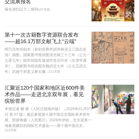
交流展报名
报名请扫以下二维码
157天前
第十一次古籍数字资源联合发布
——超16.1万部文献飞上“云端”
明万历年间刻本《新刻音释旁训评林演义三国志史
传》插图。国家图书馆供图清光绪三十三年（公元一
九零七年）陆军部陆军速成学堂石印本《生理学课
本》。国家图书馆供图东魏武定七年（公元五四九
年）武德于府君义桥石像...
211天前
汇聚近120个国家和地区近600件美
术作品——走进北京双年展，看见
缤纷世界
本报记者 赖 睿《人民日报海外版》（2026年01月07
日 第 07 版）观众参观第十届中国北京国际美术双年
展。郭俊锋摄（人民图片）2026年伊始，北京迎来一
场备受瞩目的国际艺术盛会——第十届中国北京...
213天前