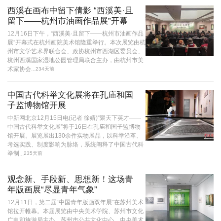
西溪在画布中留下倩影 “西溪美·且
留下——杭州市油画作品展”开幕
12月16日下午，“西溪美·且留下——杭州市油画作品
展”开幕式在杭州画院美术馆隆重举行。本次展览由杭
州市文学艺术界联合会、政协杭州市西湖区委员会、
杭州西溪国家湿地公园管理局联合主办，由杭州市美
术家协会...
234天前
中国古代科举文化展将在孔庙和国
子监博物馆开展
中新网北京12月15日电(记者 徐婧)“聚天下英才——
中国古代科举文化展”将于16日在孔庙和国子监博物
馆开展。展览展出130余件实物展品，以科举沿革、
考选实践、制度影响为脉络，系统阐释了中国古代科
举制...
235天前
观念新、手段新、思想新！这场青
年版画展“尽显青年气象”
12月11日，第二届“中国青年版画双年展”在苏州美术
馆拉开帷幕。本届展览由中央美术学院、苏州市文化
广电和旅游局主办，苏州市公共文化中心、中央美术