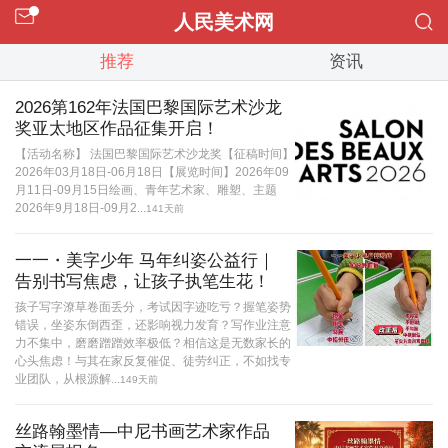
人民美术网
推荐
资讯
2026第162年法国巴黎国际艺术沙龙
奖亚太地区作品征集开启！
【活动名称】 法国巴黎国际艺术沙龙奖【征稿时间】
2026年03月18日-06月18日【展览时间】2026年09
月11日-09月15日绘画、青年艺术家、雕塑、主题
2026年9月18日-09月2...
141天前
一一・美字少年 马年纠姿公益行｜
告别书写焦虑，让孩子执笔生花！
孩子写字潦草卷面丢分，考试因字迹吃亏？握笔姿势
错误，坐姿东倒西歪，还影响视力发育？写作业注意
力不集中，磨磨蹭蹭效率极低？相信这是无数家长的
心头焦虑！与其在家反复催促、徒劳纠正，不如找专
业团队，从根源解...
149天前
丝路翰墨情—中尼书画艺术家作品