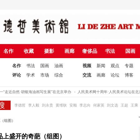
名作
收藏
摄影
画廊
奢侈品
书法
国画
名作
书法
国画
油画
视频
新闻
观点
专题
评论
学术
市场
综合
交流
画廊
论坛
博客
“走近自然·胡银海油画写生展”在北京举办
人民美术网十周年·人民美术论坛在北京
李德哲
李人毅
刘永贵
黄维耿
安顺
李志向
何家英
刘文选
王超
王乘
葩（组图）
品上盛开的奇葩（组图）