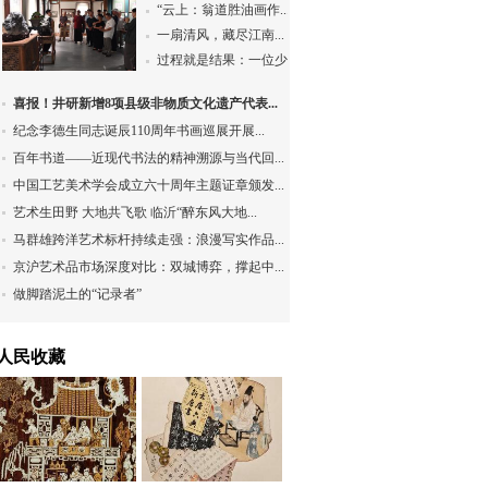
“云上：翁道胜油画作...
一扇清风，藏尽江南...
过程就是结果：一位少...
喜报！井研新增8项县级非物质文化遗产代表...
纪念李德生同志诞辰110周年书画巡展开展...
百年书道——近现代书法的精神溯源与当代回...
中国工艺美术学会成立六十周年主题证章颁发...
艺术生田野 大地共飞歌 临沂“醉东风大地...
马群雄跨洋艺术标杆持续走强：浪漫写实作品...
京沪艺术品市场深度对比：双城博弈，撑起中...
做脚踏泥土的“记录者”
人民收藏