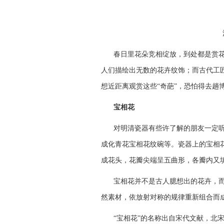
春日里花朵竞相绽放，到处都是赏
人们描绘出无数的花卉纹饰；而古代工
想近距离观赏这些“奇葩”，恐怕得去趟
宝相花
对明清瓷器有些许了解的朋友一定
成化青花宝相花纹碗等。瓷器上的宝相
成花头，花瓣尖端呈五曲形，各瓣内又
宝相花并不是古人臆想出的花卉，
然素材，依放射对称的规律重新组合而
“宝相花”的名称出自宋代文献，北