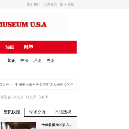
关于我们
设为首页
加入收藏
油画
雕塑
知识
技法
理论
史论
举办
中国美术家协会关于申请入会途径的声明
营造诗书画一体的文化氛围 ——
曾迎春
杨之光
林之源
关山月
资讯快报
学术交流
市场透视
十年收藏2000多方...