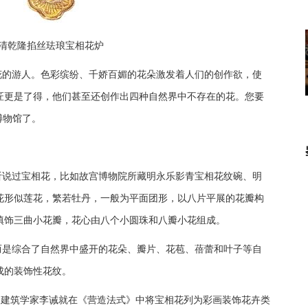
清乾隆掐丝珐琅宝相花炉
花的游人。色彩缤纷、千娇百媚的花朵激发着人们的创作欲，使
匠更是了得，他们甚至还创作出四种自然界中不存在的花。您要
博物馆了。
听说过宝相花，比如故宫博物院所藏明永乐影青宝相花纹碗、明
花形似莲花，繁若牡丹，一般为平面团形，以八片平展的花瓣构
填饰三曲小花瓣，花心由八个小圆珠和八瓣小花组成。
而是综合了自然界中盛开的花朵、瓣片、花苞、蓓蕾和叶子等自
成的装饰性花纹。
宋建筑学家李诫就在《营造法式》中将宝相花列为彩画装饰花卉类