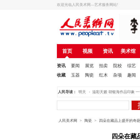
欢迎光临人民美术网—艺术服务网站!
首页
视频
资讯
美术馆
资讯
要闻
展览
拍卖
院校
综艺
收藏
玉器
陶瓷
红木
杂项
趣闻
仪式在北京举行
为人民美术网托起美好的明天
人民导读：
溢彩天籁·胡银海作品印象 一一
人民美术网
>
陶瓷
>
四朵在藏品上盛开的奇
四朵在藏