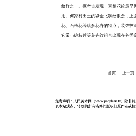
纹样之一。据考古发现，宝相花纹最早
用。何家村出土的鎏金飞狮纹银盒，上
花、石榴花等诸多花卉的特点，装饰技
它常与缠枝莲等花卉纹组合出现在各类
首页
上一页
免责声明：人民美术网（www.peopleart.
表本站观点。转载的所有稿件的版权归原作者或机