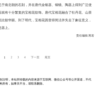
见于南北朝的石刻，并在唐代金银器、铜镜、陶器上得到广泛使
面就有十分繁复的宝相花纹饰。唐代宝相花融合了牡丹花、山茶
法比较华丽。到了明代，宝相花因变得简洁并失去了象征意义，
瓷器上。
责任编辑:苒若
1
2
3
4
下一页
尾页
tv）除非特别注明，本站所转载的内容来源于互联网、微信公众号等公开渠道，不代
构所有，如事关不当，请联系删除。