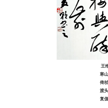
王
寒
倚
渡
复