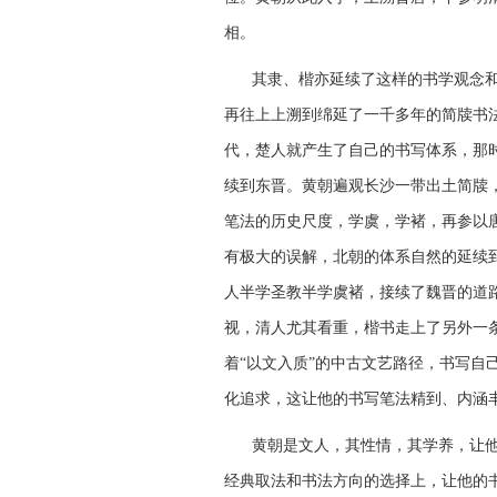
相。
其隶、楷亦延续了这样的书学观念
再往上上溯到绵延了一千多年的简牍书
代，楚人就产生了自己的书写体系，那
续到东晋。黄朝遍观长沙一带出土简牍
笔法的历史尺度，学虞，学褚，再参以
有极大的误解，北朝的体系自然的延续到
人半学圣教半学虞褚，接续了魏晋的道
视，清人尤其看重，楷书走上了另外一
着“以文入质”的中古文艺路径，书写自
化追求，这让他的书写笔法精到、内涵
黄朝是文人，其性情，其学养，让
经典取法和书法方向的选择上，让他的