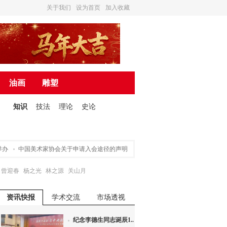
关于我们
设为首页
加入收藏
油画
雕塑
知识
技法
理论
史论
中国美术家协会关于申请入会途径的声明
营造诗书画一体的文化氛围 ——“东书房
曾迎春
杨之光
林之源
关山月
资讯快报
学术交流
市场透视
纪念李德生同志诞辰1...