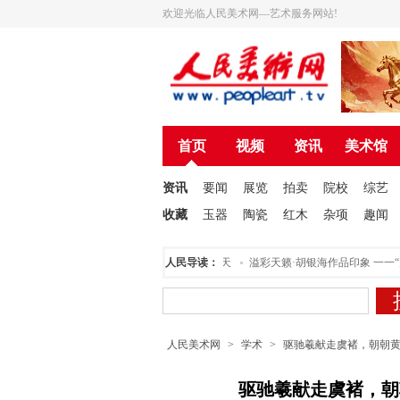
欢迎光临人民美术网—艺术服务网站!
首页
视频
资讯
美术馆
资讯
要闻
展览
拍卖
院校
综艺
收藏
玉器
陶瓷
红木
杂项
趣闻
北京举行
为人民美术网托起美好的明天
人民导读：
溢彩天籁·胡银海作品印象 一一“走近自
人民美术网
>
学术
>
驱驰羲献走虞褚，朝朝
驱驰羲献走虞褚，朝