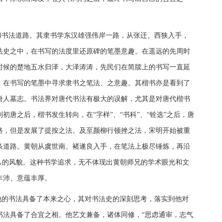
和书法道路。其隶书学东汉雄强伟岸一路，从张迁、西狭入手，
法史之中，在书写的法度里还原碑的笔墨意趣。在遥远的先周时
时候的楚地五水归泽，大泽涛涛，先民们在简牍上的书写一直延
，在书写的笔墨中寻求隶书之笔法、之意趣。其楷书亦是看到了
唐人墓志。书法界对唐代书法有极大的误解，尤其是对唐代楷书
初唐之后，楷书发生转向，在“字样”、“书科”、“铨选”之后，唐
路，但是发展了提按之法。及至颜柳行顿挫之法，宋明开始被重
条道路。黄朝从虞世南、褚遂良入手，在笔法上极尽锤炼，再沿
己的风貌。这种书学追求，无不体现出黄朝师兄的学术眼光和文
丰沛、意蕴丰厚。
他的书法具备了本来之心，其对书法史的深刻思考，落实到他对
书法具备了合宜之相。他艺文兼备，诸体同修，“思虑通审，志气