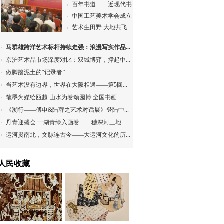
百年书道——近现代书...
中国工艺美术学会成立...
艺术生田野 大地共飞...
马群雄跨洋艺术标杆持续走强：浪漫写实作品...
京沪艺术品市场深度对比：双城博弈，撑起中...
做脚踏泥土的“记录者”
当艺术没有边界，世界在大阪相遇——第5回...
笔墨为媒绘瓯越 山水为卷颂园博 全国书画...
《溯行——傅申&陆蓉之艺术对话展》登陆中...
丹青迎盛会 一湖青绿入画卷——穗深河三地...
运河贯南北，文脉连古今——大运河文化的历...
人民收藏