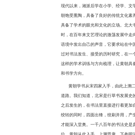
现代以来，湘派后学在小学、经学、文
朝饱受熏陶，具备了良好的传统文化素养
具备了学术的眼光和文化的立场。北大书
时，在百年来文艺理论的激荡发展中走
语境中发出自己的声音，它要求站在中
过对书法发生、接受的历时研究，在一
这样的学术训练与方向梳理，让黄朝具
和书学方向。
黄朝学书从宋四家入手，由此上溯
道路。我们知道，北宋是行草书发展史
之后发生的，在书法里直接进行着更加
绞转的同时，四面出锋，绞刷并用，产
才能深入堂奥。一千八百年的书法史是
位。黄朝从此入手，上溯晋唐，下参明