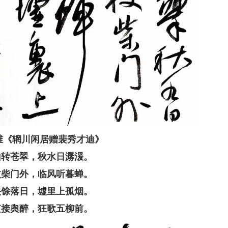
维《辋川闲居赠裴秀才迪》
山转苍翠，秋水日潺湲。
杖柴门外，临风听暮蝉。
头馀落日，墟里上孤烟。
值接舆醉，狂歌五柳前。