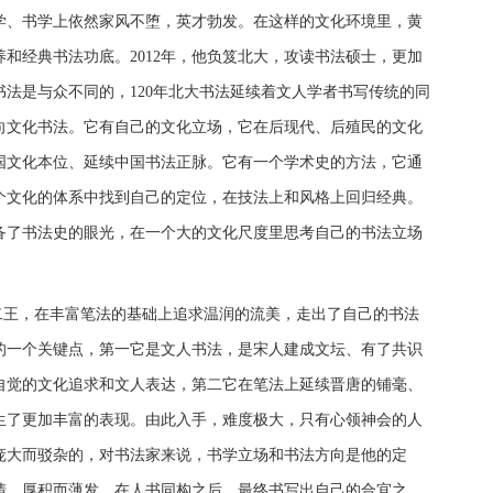
学、书学上依然家风不堕，英才勃发。在这样的文化环境里，黄
和经典书法功底。2012年，他负笈北大，攻读书法硕士，更加
法是与众不同的，120年北大书法延续着文人学者书写传统的同
向文化书法。它有自己的文化立场，它在后现代、后殖民的文化
国文化本位、延续中国书法正脉。它有一个学术史的方法，它通
个文化的体系中找到自己的定位，在技法上和风格上回归经典。
备了书法史的眼光，在一个大的文化尺度里思考自己的书法立场
二王，在丰富笔法的基础上追求温润的流美，走出了自己的书法
的一个关键点，第一它是文人书法，是宋人建成文坛、有了共识
自觉的文化追求和文人表达，第二它在笔法上延续晋唐的铺毫、
生了更加丰富的表现。由此入手，难度极大，只有心领神会的人
庞大而驳杂的，对书法家来说，书学立场和书法方向是他的定
清，厚积而薄发，在人书同构之后，最终书写出自己的合宜之