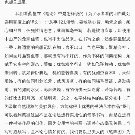
也颇见成果。
我们看蔡邕在《笔论》中是怎样说的（为了读者看的明白此处
选用百度上的译文）：“从事书法活动，要散淡心智。动笔之前，须
心胸舒展，任凭性情恣意，继而挥毫书写，若是被迫应事，即使用
中山产的兔毫佳笔，也写不出佳品来。在书写之前，还要静坐默思
一番，将适意的构想记忆在胸，言不出口，气息平和，聚精会神，
如同面对圣贤至尊，那就没有写不好的。作为书体的间架结构，须
赋予它多种的形态，譬如：犹如端坐行走，犹如飞翔舞动，犹如往
来回转，犹如俯卧腾起，犹如愁苦喜笑，有的犹如虫食木叶，天然
雕饰，有的如同利剑长矛，威风凛凛，有的如同强弓硬箭，遒劲疾
射，有的如同水火，澎湃燃烧，有的仿佛云烟迷雾，若隐若现，有
的好比太阳月亮，光洁明媚。总之，在字体结构的纵横分布中，广
为汲取自然现象的美妙风姿，方能称得上优秀的书法艺术作品”我们
可以看到蔡邕这里不是在论述进行实用性的笔墨书写，而是在进行
一件书法作品的创作。因为实用性的书写与调整心态毫无关系，当
写时必须写，是不论心情如何的。我们复以卫夫人的《笔阵图》为