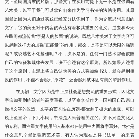
文下至民国清末的尺牍，那些文字在实用前提下无一不是在强调着
艺术美，以至于我们可以拿它们来作为学习书法的法帖使用。其原
因就是因为人们通过实践已经充分认识到了，作为交流思想意图的
文字，它的美丑对于内容的表达有着极其重要的意义。过去和今天
在民间都流传着“字是人的脸面”的说法。既然艺术美对于文字内容可
以起到这样大的加强“正能量”的作用，那么，是不是可以无限的强调
呢？或说越艺术化越佳呢？不，决不是的。任何一门艺术都会依照
自己的特征和规律去发展，决不会违背这个原则。所以如果人违背
了这个原则，主观上将自己认为美的方式强加给书法，就会起到相
反的作用，不但不会起到“添花”，还会起到破坏固有美的掣肘作用。
在历朝，文字因为是中上层社会思想交流的重要形式，因此文
字倍加受到统治者的高度重视，以至秦李斯作为一国相国自己亲自
操持文字的改造。文字的艺术性在历朝
-
都受到了极大的重视。可以
说上至皇帝，下到小民，书法是人民普遍关注的。并不只是文化人
的专利。而注重文字使用的人基本都在使用中力图将字写好。“好”是
什么意思？就是强调艺术美。有人认为现在是将书法单一的来表