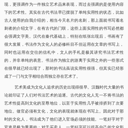
现，更强调作为一件独立艺术品来表现，而过去强调的是使用内容
下的艺术性。其实在古代书法早已摆脱了单纯实用性的状态，比如
古人使用的自我介绍的，相当今天名片的名刺，那上面就书写着名
刺者的介绍文字，在有古代的门联，这些上面实用性的书写必然都
会强调文字美。汉代在秦代基础上，特别在纸张出现后，书画有了
很大发展，书法作为文化人的必修科目不但运用在文章的书写上，
同时也运用在交往的信札中，文人的手札是极其讲究书法艺术性
的，并非单纯的表意。书法作为独立的游离于实用之外的一些形式
在很早就已经出现了，那时的书法虽说实用性很强，但其实已经形
成了一门与文字相结合而独立存在艺术了。
艺术美成为文化人追求的历史出现得很早。汉魏时代大量的书
论就印证了人们对书法艺术的追逐。古代的文化人无一不将书法的
艺术性提高到文化的至尊地位，以至于实用性几乎被排挤到了次要
地位。做官必须有文化，文化的表现就体现在书写上。因此对于那
时的文化人，书法成为了他们进入官场必须的技能。一笔好字对于
官吏是极为重要的；对于买卖人，一笔好字可以提高自己的文化影