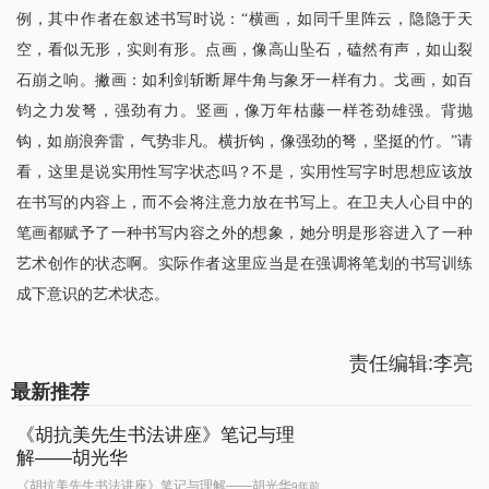
例，其中作者在叙述书写时说：“横画，如同千里阵云，隐隐于天
空，看似无形，实则有形。点画，像高山坠石，磕然有声，如山裂
石崩之响。撇画：如利剑斩断犀牛角与象牙一样有力。戈画，如百
钧之力发弩，强劲有力。竖画，像万年枯藤一样苍劲雄强。背抛
钩，如崩浪奔雷，气势非凡。横折钩，像强劲的弩，坚挺的竹。”请
看，这里是说实用性写字状态吗？不是，实用性写字时思想应该放
在书写的内容上，而不会将注意力放在书写上。在卫夫人心目中的
笔画都赋予了一种书写内容之外的想象，她分明是形容进入了一种
艺术创作的状态啊。实际作者这里应当是在强调将笔划的书写训练
成下意识的艺术状态。
责任编辑:李亮
最新推荐
《胡抗美先生书法讲座》笔记与理
解——胡光华
《胡抗美先生书法讲座》笔记与理解——胡光华
9年前