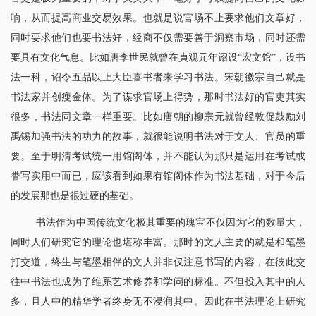
响，从而提高商业交易效果。也就是说官场不止要求他们文章好，
同时要求他们也要书法好，经商不仅需要善于洞察市场，同时还需
要具有文化气息。比如唐李世民就曾在貞观元年诏设“宏文馆”，设书
法一科，诏令五品以上大臣喜书者来学习书法。宋朝徽宗自己就是
书法家并创瘦金体。为了谋求官场上得势，那时书法好的官吏其实
很多，书法同文章一样重要。比如唐朝的柳宗元就曾经敦促鼓励刘
禹锡加强书法的功力的故事，就很能说明书法对于文人、官员的重
要。至于明清考试统一用馆阁体，并不能认为那只是运用在考试或
誊写实用中而已，应该看到如果有馆阁体作为书法基础，对于今后
的发展那也是很过硬的基础。
书法作为中国传统文化极其重要的瑰宝不仅因为它的数量大，
同时人们研究它的理论也堪称丰富。那时的文人主要的就是和笔墨
打交道，终生与笔墨相伴的文人并非仅注意书写的内容，在彼此交
往中书法也成为了维系艺术修养和学问的标准。不但投入其中的人
多，且人中的精华学者终身无不浸润其中。因此在书法理论上研究