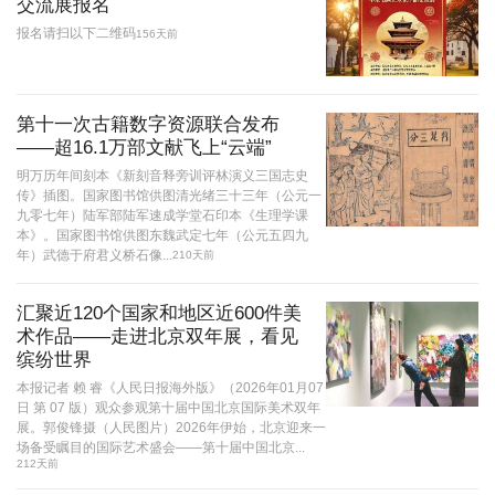
交流展报名
报名请扫以下二维码
156天前
第十一次古籍数字资源联合发布
——超16.1万部文献飞上“云端”
明万历年间刻本《新刻音释旁训评林演义三国志史
传》插图。国家图书馆供图清光绪三十三年（公元一
九零七年）陆军部陆军速成学堂石印本《生理学课
本》。国家图书馆供图东魏武定七年（公元五四九
年）武德于府君义桥石像...
210天前
汇聚近120个国家和地区近600件美
术作品——走进北京双年展，看见
缤纷世界
本报记者 赖 睿《人民日报海外版》（2026年01月07
日 第 07 版）观众参观第十届中国北京国际美术双年
展。郭俊锋摄（人民图片）2026年伊始，北京迎来一
场备受瞩目的国际艺术盛会——第十届中国北京...
212天前