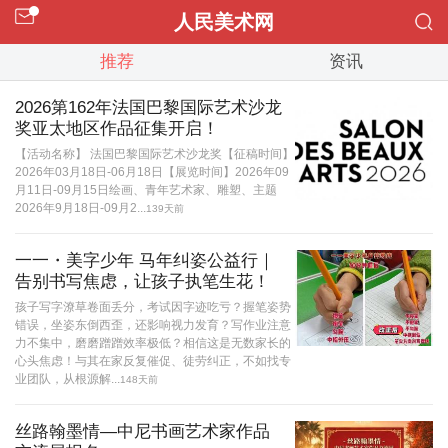
人民美术网
推荐
资讯
2026第162年法国巴黎国际艺术沙龙
奖亚太地区作品征集开启！
【活动名称】 法国巴黎国际艺术沙龙奖【征稿时间】
2026年03月18日-06月18日【展览时间】2026年09
月11日-09月15日绘画、青年艺术家、雕塑、主题
2026年9月18日-09月2...
139天前
一一・美字少年 马年纠姿公益行｜
告别书写焦虑，让孩子执笔生花！
孩子写字潦草卷面丢分，考试因字迹吃亏？握笔姿势
错误，坐姿东倒西歪，还影响视力发育？写作业注意
力不集中，磨磨蹭蹭效率极低？相信这是无数家长的
心头焦虑！与其在家反复催促、徒劳纠正，不如找专
业团队，从根源解...
148天前
丝路翰墨情—中尼书画艺术家作品