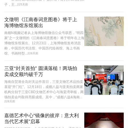
子，王...
225天前
文徵明《江南春词意图卷》将于上
海博物馆东馆展出
南都N视频记者从上海博物馆微信公众号获悉，“明四
家”之一文徵明的《江南春词意图卷》将于明年在上海
博物馆东馆展出。12月23日，上海博物馆发布消息
称，中国历代书法馆、中国历代绘画馆、海上书画
馆、书画特型...
226天前
三亚“封关首拍” 圆满落槌！两场拍
卖成交额均破千万
海南自贸港全岛封关运作首日，三亚文物艺术品拍卖
喜迎“开门红”。12月18日，成都八益与亚美拍卖两家
机构分别于三亚CBD文物艺术中心与海棠湾举槌，两
场拍卖会均取得亮眼成绩。其中，“成都八益&海南...
228天前
嘉德艺术中心“镜像的彼岸：意大利
当代艺术展”启幕