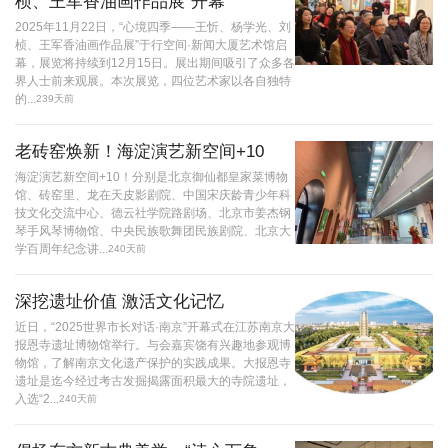
桢、王军香油画作品展”开幕
2025年11月22日，“心境四季——王忻、杨学光、刘
桢、王军香油画作品展”于行空间·新闻大厦艺术馆启
幕，展览将持续到12月15日。展出期间吸引了众多各
界人士前来观展。本次展览，四位艺术家以各自独特
的...
239天前
老砖窑焕新！海淀演艺新空间+10
海淀演艺新空间+10！分别是北京御仙都皇家菜博物
馆、砖窑里、龙在天皮影剧院、中国宋庆龄青少年科
技文化交流中心、德云社学院路剧场、北京市姜杰钢
琴手风琴博物馆、中央民族歌舞团民族剧院、北京大
学百周年纪念讲...
240天前
深挖遗址价值 激活文化记忆
近日，“2025世界市长对话·南京”开幕式在江苏南京大
报恩寺遗址博物馆举行。与会嘉宾饶有兴趣地参观博
物馆，了解南京文化遗产保护的实践成果。大报恩寺
遗址是迄今经过考古发掘揭露面积最大的寺院遗址，
入选“2...
240天前