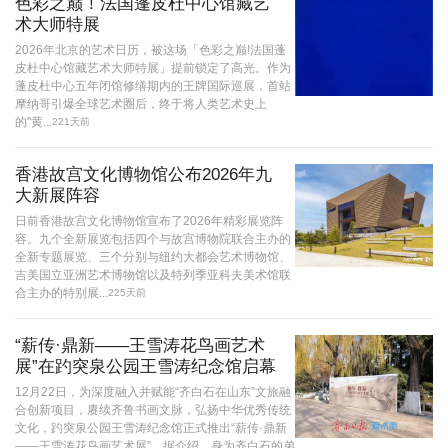
色彩之巅！法国蓬皮杜中心馆藏艺
术大师特展
2026年北京的艺术日历，被这场「色彩之巅!法国蓬
皮杜中心馆藏艺术大师特展」提前锁定了高光。作为
蓬皮杜中心五年闭馆修缮期内的王牌国际巡展，首站
摩纳哥引爆全球艺术圈后，终于将人类艺术史上
的"黄...
221天前
香港故宫文化博物馆公布2026年九
大新展阵容
日前香港故宫文化博物馆宣布了2026年精彩展览阵
容。九个全新展览包括四个与故宫博物院联合主办的
全新专题展览、三个分别与纽约大都会艺术博物馆、
吉美国立亚洲艺术博物馆以及特列季亚科夫美术馆联
合主办的特别展...
225天前
“薪传·鼎新——王雪涛花鸟画艺术
展”在趵突泉公园王雪涛纪念馆启幕
12月22日，为深度融入并赋能“齐白石在山东”文旅融
合创新项目，赓续齐鲁书画文脉，弘扬中华优秀传统
文化，趵突泉公园王雪涛纪念馆正式推出“薪传·鼎新
——王雪涛花鸟画艺术展”。据介绍，身为齐白石的弟