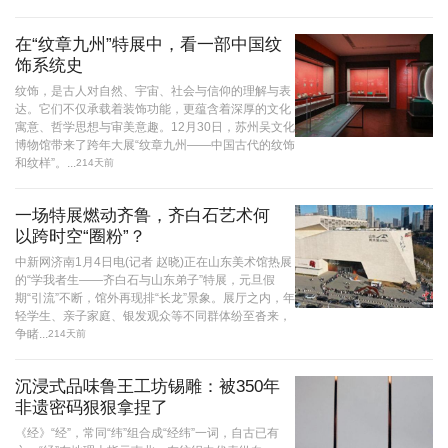
在“纹章九州”特展中，看一部中国纹
饰系统史
纹饰，是古人对自然、宇宙、社会与信仰的理解与表
达。它们不仅承载着装饰功能，更蕴含着深厚的文化
寓意、哲学思想与审美意趣。12月30日，苏州吴文化
博物馆带来了跨年大展“纹章九州——中国古代的纹饰
和纹样”。...
214天前
一场特展燃动齐鲁，齐白石艺术何
以跨时空“圈粉”？
中新网济南1月4日电(记者 赵晓)正在山东美术馆热展
的“学我者生——齐白石与山东弟子”特展，元旦假
期“引流”不断，馆外再现排“长龙”景象。展厅之内，年
轻学生、亲子家庭、银发观众等不同群体纷至沓来，
争睹...
214天前
沉浸式品味鲁王工坊锡雕：被350年
非遗密码狠狠拿捏了
《经》“经”，常同“纬”组合成“经纬”一词，自古已有