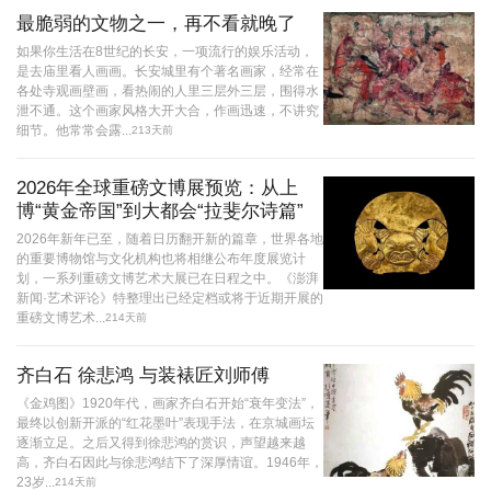
最脆弱的文物之一，再不看就晚了
如果你生活在8世纪的长安，一项流行的娱乐活动，
是去庙里看人画画。长安城里有个著名画家，经常在
各处寺观画壁画，看热闹的人里三层外三层，围得水
泄不通。这个画家风格大开大合，作画迅速，不讲究
细节。他常常会露...
213天前
2026年全球重磅文博展预览：从上
博“黄金帝国”到大都会“拉斐尔诗篇”
2026年新年已至，随着日历翻开新的篇章，世界各地
的重要博物馆与文化机构也将相继公布年度展览计
划，一系列重磅文博艺术大展已在日程之中。《澎湃
新闻·艺术评论》特整理出已经定档或将于近期开展的
重磅文博艺术...
214天前
齐白石 徐悲鸿 与装裱匠刘师傅
《金鸡图》1920年代，画家齐白石开始“衰年变法”，
最终以创新开派的“红花墨叶”表现手法，在京城画坛
逐渐立足。之后又得到徐悲鸿的赏识，声望越来越
高，齐白石因此与徐悲鸿结下了深厚情谊。1946年，
23岁...
214天前