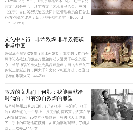
2025年12月15日，由北京嘉德艺术中心、辽宁省公
共文化服务中心、辽宁省文学艺术界联合会、中国
（辽宁）自由贸易试验区沈阳片区管理委员会联合主
办的“镜像的彼岸：意大利当代艺术展”（Beyond
the...
231天前
文化中国行 | 非常敦煌 非常景德镇
非常中国
敦煌莫高窟第328窟（等比例复制）本文图片均由全
媒体记者毛江凡摄当万里丝路明珠遇见千年瓷韵匠
心，当景德镇的窑火照亮莫高窟壁画，当飞天神女在
瓷板上翩跹起舞，两大千年文化IP相互奔赴，会迸出
怎样的璀璨火花...
231天前
敦煌的女儿们｜何鄂：我能奉献给
时代的，唯有源自敦煌的雕塑
新华社兰州12月18日电（记者张睿、任延昕、张玉
洁）63年前的一个早上，晨光洒向莫高窟，洒落在第
194窟佛龛前。25岁的何鄂站在一尊唐代天王塑像
下，手中的画笔饱蘸颜料，如痴如醉地凝望，仔细描
摹天王衣袂...
232天前