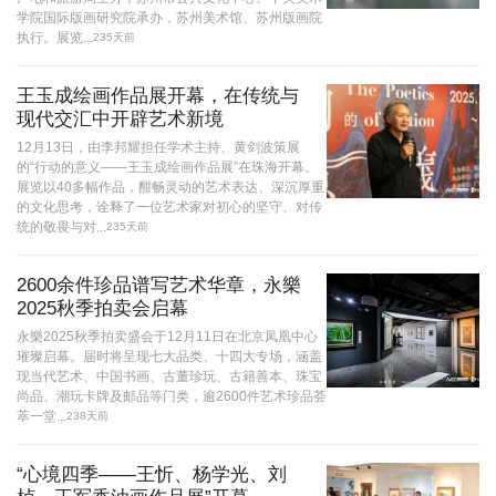
学院国际版画研究院承办，苏州美术馆、苏州版画院
执行。展览...
235天前
王玉成绘画作品展开幕，在传统与
现代交汇中开辟艺术新境
12月13日，由李邦耀担任学术主持、黄剑波策展
的“行动的意义——王玉成绘画作品展”在珠海开幕。
展览以40多幅作品，酣畅灵动的艺术表达、深沉厚重
的文化思考，诠释了一位艺术家对初心的坚守、对传
统的敬畏与对...
235天前
2600余件珍品谱写艺术华章，永樂
2025秋季拍卖会启幕
永樂2025秋季拍卖盛会于12月11日在北京凤凰中心
璀璨启幕。届时将呈现七大品类、十四大专场，涵盖
现当代艺术、中国书画、古董珍玩、古籍善本、珠宝
尚品、潮玩卡牌及邮品等门类，逾2600件艺术珍品荟
萃一堂...
238天前
“心境四季——王忻、杨学光、刘