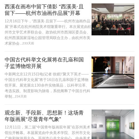
西溪在画布中留下倩影 “西溪美·且
留下——杭州市油画作品展”开幕
12月16日下午，“西溪美·且留下——杭州市油画作品
展”开幕式在杭州画院美术馆隆重举行。本次展览由杭
州市文学艺术界联合会、政协杭州市西湖区委员会、
杭州西溪国家湿地公园管理局联合主办，由杭州市美
术家协会...
233天前
中国古代科举文化展将在孔庙和国
子监博物馆开展
中新网北京12月15日电(记者 徐婧)“聚天下英才——
中国古代科举文化展”将于16日在孔庙和国子监博物
馆开展。展览展出130余件实物展品，以科举沿革、
考选实践、制度影响为脉络，系统阐释了中国古代科
举制...
234天前
观念新、手段新、思想新！这场青
年版画展“尽显青年气象”
12月11日，第二届“中国青年版画双年展”在苏州美术
馆拉开帷幕。本届展览由中央美术学院、苏州市文化
广电和旅游局主办，苏州市公共文化中心、中央美术