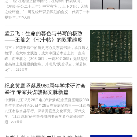
之，“经”在地理上指示南北，在纺织中代表纵向。
《左传·昭公二十五年》中写有“礼，上下之纪，天地
之经纬也。”，可见经纬背后深刻的含义，代表了一种
规矩与...
215天前
孟云飞：生命的暮色与书写的极致
——王羲之《七十帖》的双重维度
引言：尺牍书疏中的历史与心灵东晋书法，承汉魏之
雄浑，启六朝之飘逸，成为中国艺术史上的一座高
峰。而王羲之（303-361，一说307-365）无疑是这
座高峰上最耀眼的巅峰。其书风“飘若浮云，矫若惊
龙”，...
215天前
纪念黄庭坚诞辰980周年学术研讨会
举行 专家共谋赣鄱文脉新篇
中新网九江12月28日电 (卢梦梦)纪念黄庭坚诞辰980
周年学术研讨会26日至28日在黄庭坚故里——江西省
九江市修水县举行。深耕黄庭坚文化研究、宋代文
学、“江西诗派”研究等领域的专家学者齐聚修河畔，
通...
221天前