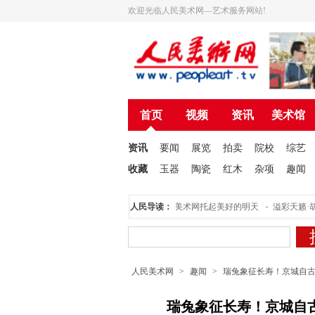
欢迎光临人民美术网—艺术服务网站!
首页
视频
资讯
美术馆
资讯
要闻
展览
拍卖
院校
综艺
收藏
玉器
陶瓷
红木
杂项
趣闻
民美术创作院揭牌仪式在北京举行
人民导读：
为人民美术网托起美好的明天
溢彩天籁·胡
人民美术网
>
趣闻
>
瑞兔象征长寿！京城自
瑞兔象征长寿！京城自