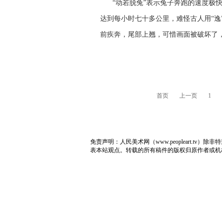
“动若脱兔”表示兔子奔跑的速度极快
达到每小时七十多公里，难怪古人用“逸
前疾奔，尾部上翘，可惜画面被破坏了
首页
上一页
1
免责声明：人民美术网（www.peopleart.
表本站观点。转载的所有稿件的版权归原作者或机