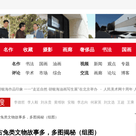
名作
收藏
摄影
画廊
奢侈品
书法
国画
名作
书法
国画
油画
视频
新闻
观点
专题
评论
学术
市场
综合
交流
画廊
论坛
博客
银海作品印象 一一“走近自然·胡银海油画写生展”在北京举办
人民美术网十周年·人
李德哲
李人毅
刘永贵
黄维耿
安顺
李志向
何家英
刘文选
王超
王乘
古兔类文物故事多，多图揭秘（组图）
古兔类文物故事多，多图揭秘（组图）