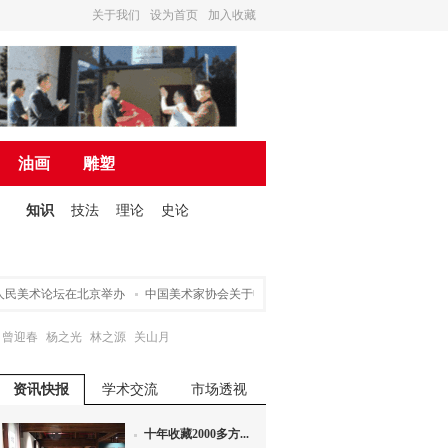
关于我们
设为首页
加入收藏
油画
雕塑
知识
技法
理论
史论
民美术论坛在北京举办
中国美术家协会关于申请入会途径的声明
营造诗书画一体
曾迎春
杨之光
林之源
关山月
资讯快报
学术交流
市场透视
十年收藏2000多方...