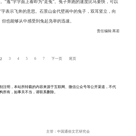
。“逸”字字面上看即为“走兔”。兔子奔跑的速度比马要快，可以
”字表示飞奔的意思。石景山金代壁画中的兔子，双耳竖立，向
，但也能够从中感受到兔起凫举的迅速。
责任编辑:苒若
2
3
4
5
6
7
下一页
尾页
tv）除非特别注明，本站所转载的内容来源于互联网、微信公众号等公开渠道，不代
构所有，如事关不当，请联系删除。
主管：中国通俗文艺研究会