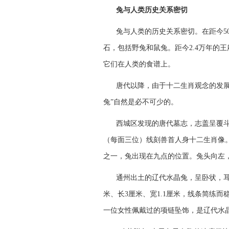
兔与人类历史关系密切
兔与人类的历史关系密切。在距今5
石，包括野兔和鼠兔。距今2.4万年的
它们在人类的食谱上。
唐代以降，由于十二生肖观念的发
兔”自然是必不可少的。
西城区发现的唐代墓志，志盖呈覆斗
（每面三位）线刻兽首人身十二生肖像
之一，兔出现在九点的位置。兔头向左
通州出土的辽代水晶兔，呈卧状，
米、长3厘米、宽1.1厘米，线条简练
一位女性佩戴过的项链坠饰，是辽代水