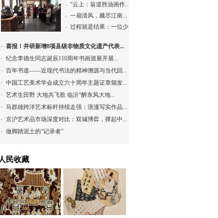
“云上：翁道胜油画作...
一扇清风，藏尽江南...
过程就是结果：一位少...
喜报！井研新增8项县级非物质文化遗产代表...
纪念李德生同志诞辰110周年书画巡展开展...
百年书道——近现代书法的精神溯源与当代回...
中国工艺美术学会成立六十周年主题证章颁发...
艺术生田野 大地共飞歌 临沂“醉东风大地...
马群雄跨洋艺术标杆持续走强：浪漫写实作品...
京沪艺术品市场深度对比：双城博弈，撑起中...
做脚踏泥土的“记录者”
人民收藏