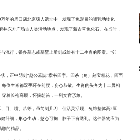
0万年的周口店北京猿人遗址中，发现了兔形目的哺乳动物化
王府井东方广场古人类活动地点，发现了蒙古草兔化石。在当时，
展与流行，很多墓志或墓壁上雕刻或绘有十二生肖的图案。“卯
状，正中阴刻“赵公墓誌”楷书四字。四杀（角）刻宝相花，四面
。每位生肖都双手环在前腰，姿态恭敬。生肖的头各为十二属相
，穿着长袍高履，怀揣朝笏，一副文官形象。
耳、目、嘴、爪等，虽简刻几刀，但活灵活现。兔饰整体高2厘
而稳健纤细，形态生动，憨态可掬，脖子下有透孔。这件器物应为
晶雕的精品。